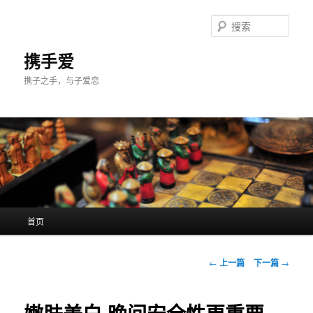
跳
至
搜
主
索
内
携手爱
容
携子之手，与子爱恋
区
域
主
首页
页
文
←
上一篇
下一篇
→
章
导
航