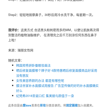
Step2：轻轻地按摩鼻子，30秒后用冷水洗干净，每星期一次。
我评价：
这类方式 合适黑头粉刺密而多的MM，以便让肌肤再次得
到整洁的植物油脂维护， 在清理完之后千万别涂任何东西在鼻子
上啦！
来源：瑞丽女性网
随机文章：
韩国郑秀妍卧蚕眼妆画法
晒后修复面膜哪个牌子好 6款特惠晒后修复面膜商品好采用
没有朋友
女性美容养颜的办法 都是有哪些呢
膜法世家补水面膜试用报告 广告宣传做的好的补水面膜确实
好么
纪梵希2018圣诞口红 集美貌与颜值于一身
此条目是由
爱love
发表在
彩妆
分类目录的。将
固定链接
加入收藏夹。