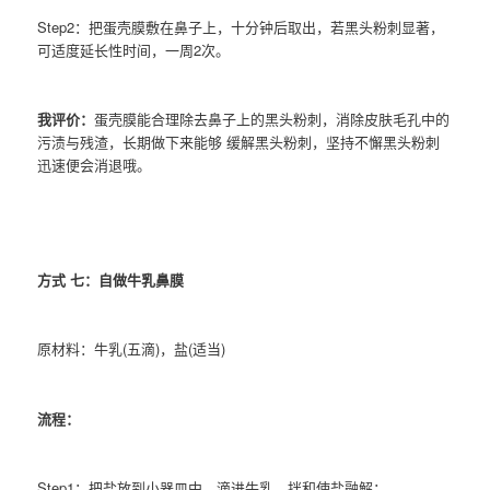
Step2：把蛋壳膜敷在鼻子上，十分钟后取出，若黑头粉刺显著，
可适度延长性时间，一周2次。
我评价：
蛋壳膜能合理除去鼻子上的黑头粉刺，消除皮肤毛孔中的
污渍与残渣，长期做下来能够 缓解黑头粉刺，坚持不懈黑头粉刺
迅速便会消退哦。
方式 七：自做牛乳鼻膜
原材料：牛乳(五滴)，盐(适当)
流程：
Step1：把盐放到小器皿中，滴进牛乳，拌和使盐融解；