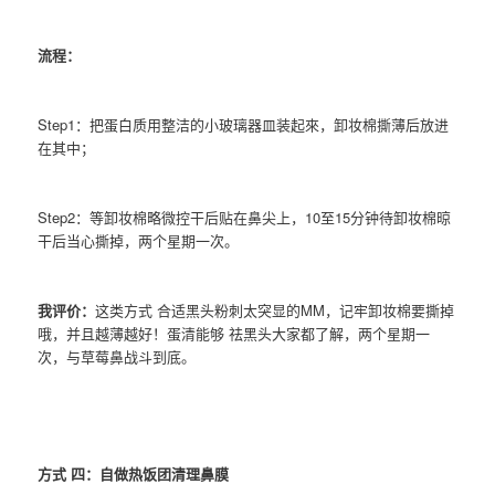
流程：
Step1：把蛋白质用整洁的小玻璃器皿装起來，卸妆棉撕薄后放进
在其中；
Step2：等卸妆棉略微控干后贴在鼻尖上，10至15分钟待卸妆棉晾
干后当心撕掉，两个星期一次。
我评价：
这类方式 合适黑头粉刺太突显的MM，记牢卸妆棉要撕掉
哦，并且越薄越好！蛋清能够 祛黑头大家都了解，两个星期一
次，与草莓鼻战斗到底。
方式 四：自做热饭团清理鼻膜