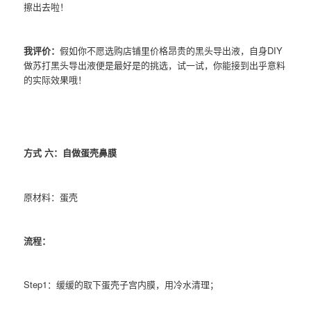
擦出去啦！
我评价：
假如你不愿选购店铺里价格昂贵的黑头导出液，自身DIY
做苏打黑头导出液便是最好是的挑选，试一试，你能接到出乎意料
的实际效果哦！
方式 六：自做蛋壳鼻膜
原材料：蛋壳
流程：
Step1：缓缓的取下蛋壳子宫内膜，用冷水清理；