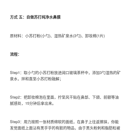
方式 五：自做苏打纯净水鼻膜
原材料：小苏打粉(小勺)、湿热矿泉水(3勺)、卸妆棉(1片)
流程：
Step1：取小勺的小苏打粉放进阔口玻璃茶杯中，添加3勺湿热的矿
泉水，拌和直至小苏打粉融解；
Step2：把卸妆棉泡在里面，拧至风干贴在鼻部、下颌、前额等油
腻感处，15分钟后拿出来。
Step3：用力按照一张材质绵软的面纸，在鼻子上往返擦抹，你能
发觉面纸上面沾有黑乎乎的有脏的物品，由于黑头粉刺和脂肪粒被