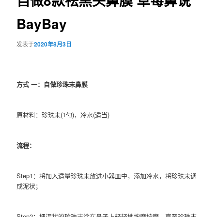
自做8款祛黑头鼻膜 草莓鼻说
BayBay
发表于
2020年8月3日
方式 一：自做珍珠末鼻膜
原材料：珍珠末(1勺)，冷水(适当)
流程：
Step1：将加入适量珍珠末放进小器皿中，添加冷水，将珍珠末调
成泥状；
Step2：把泥状的珍珠末涂在鼻子上轻轻地按摩按摩，直至珍珠末