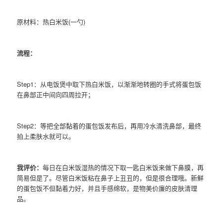
原材料：热白米饭(一勺)
流程：
Step1：从电饭煲中取下热白米饭，以渐渐地转圈的手式将蛋包饭
在鼻部正中间向四周拉开；
Step2：等把全部黏着的蛋包饭发布后，再用冷水清洗鼻部，最终
拍上柔肤水就可以。
我评价：
每日在白米饭湿热的情况下取一匙白米饭来做下鼻膜，再
简易但是了。尽管白米饭粘在鼻子上丑丑的，但是很合理哦。新鮮
的蛋包饭不但黏着力好，并且手感绵软，是物美价廉的皮肤清理
品。