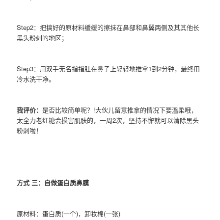
Step2：把搞好的原材料缓缓的擦抹在鼻部和鼻翼两侧及其其他长
黑头粉刺的地区；
Step3：用双手无名指指肚在鼻子上轻轻地推拿1到2分钟，最终用
冷水洗干净。
我评价：
是否比较简单呢？!大伙儿留意推拿的情况下要溫柔哦，
太全力老红糖会损害肌肤的，一周2次，坚持不懈就可以清除黑头
粉刺啦！
方式 三：自做蛋白质鼻膜
原材料：蛋白质(一个)，卸妆棉(一张)