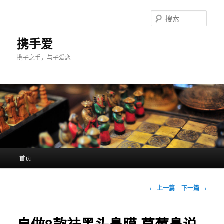
跳
至
搜
主
索
内
携手爱
容
携子之手，与子爱恋
区
域
主
首页
页
文
←
上一篇
下一篇
→
章
导
航