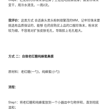
变干，用冷水清洗，一周2次。
我评价：
这类方式 合适鼻头黑头粉刺很繁茂的MM，记牢珍珠末要
挑选有品质保证的，能够 在药房购买上品的口服珍珠末，粉末状
较为细，不容易对扩张皮肤毛孔，导致脸上毛孔粗大。
方式 二：自做老红糖纯蜂蜜鼻膜
原材料：老红糖(一勺)，纯蜂蜜(小勺)
流程：
Step1：将老红糖和纯蜂蜜放到一个小器皿中匀称拌和，直到彻底
混和；