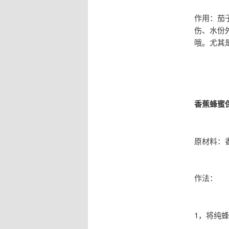
作用：茄
伤、水份
哦。尤其
香蕉蜂蜜
原材料：
作法：
1，将纯