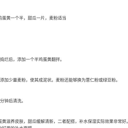
鸡蛋黄一个半，甜瓜一片，麦粉适当
肉捣烂后，添加一个半鸡蛋黄翻拌。
地添加少量麦粉，使其成泥状。麦粉还能够换为薏仁粉或绿豆粉。
十分钟后清洗。
蛋黄滋养皮肤，甜瓜缓解清新，二者配搭，补水保湿实际效果非常好
分好用的补水面膜。