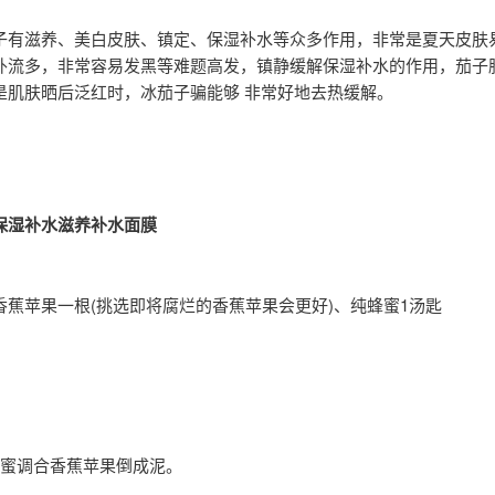
子有滋养、美白皮肤、镇定、保湿补水等众多作用，非常是夏天皮肤
外流多，非常容易发黑等难题高发，镇静缓解保湿补水的作用，茄子
是肌肤晒后泛红时，冰茄子骗能够 非常好地去热缓解。
保湿补水滋养补水面膜
香蕉苹果一根(挑选即将腐烂的香蕉苹果会更好)、纯蜂蜜1汤匙
蜂蜜调合香蕉苹果倒成泥。