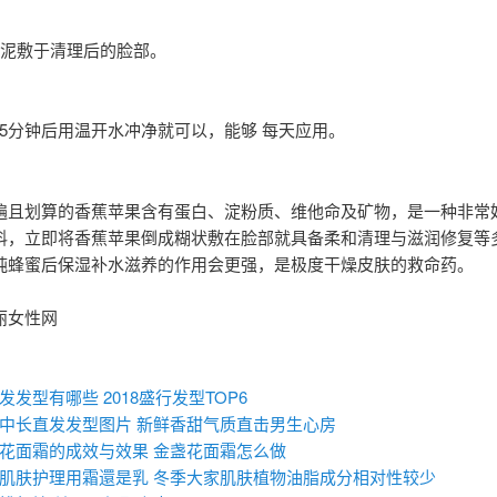
蕉泥敷于清理后的脸部。
-15分钟后用温开水冲净就可以，能够 每天应用。
遍且划算的香蕉苹果含有蛋白、淀粉质、维他命及矿物，是一种非常
料，立即将香蕉苹果倒成糊状敷在脸部就具备柔和清理与滋润修复等
纯蜂蜜后保湿补水滋养的作用会更强，是极度干燥皮肤的救命药。
丽女性网
：
发发型有哪些 2018盛行发型TOP6
中长直发发型图片 新鲜香甜气质直击男生心房
花面霜的成效与效果 金盏花面霜怎么做
肌肤护理用霜還是乳 冬季大家肌肤植物油脂成分相对性较少