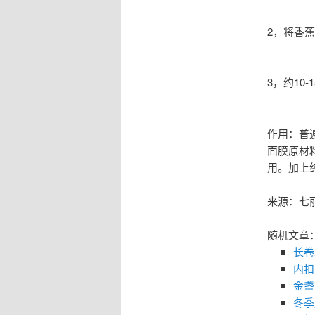
2，将香
3，约10
作用：普
面膜原材
用。加上
来源：七
随机文章
长卷
内扣
金盏
冬季