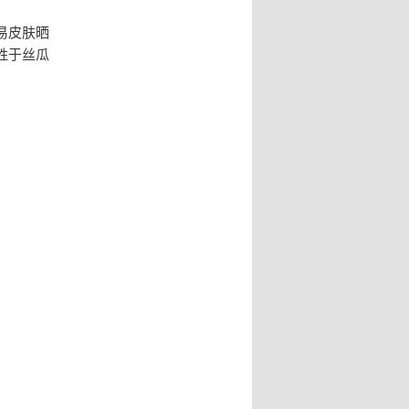
易皮肤晒
胜于丝瓜