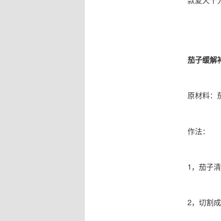
茄子缓解
原材料：
作法：
1，茄子
2，切割