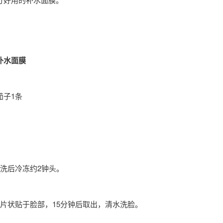
补水面膜
茄子1条
清洗后冷冻约2钟头。
成片状贴于脸部，15分钟后取出，清水洗脸。