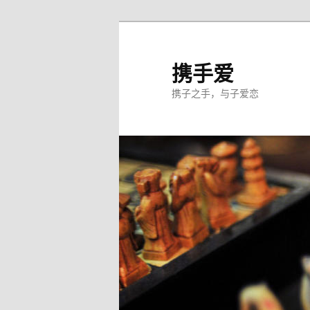
跳
至
主
携手爱
内
携子之手，与子爱恋
容
区
域