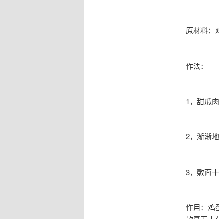
原材料：
作法：
1，甜瓜
2，渐渐
3，敷面
作用：鸡
款夏天十