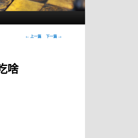
文
←
上一篇
下一篇
→
章
导
航
吃啥