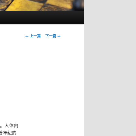
文
←
上一篇
下一篇
→
章
导
航
）。人体内
着年纪的