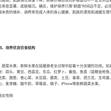
愈来愈显著、皮肤暗沉。确实，维护保养只靠“颜面”时间远不足，必
据本质的填补、调养来完成人体的身心健康、肌肤的漂亮和减缓生理
四、培养优良饮食结构
：蔬菜水果、新鲜水果在延缓衰老全过程中起着十分关键的功效。如
材：蒜头、黄豆、西蓝花、东瓜、红萝卜、番茄、鱼类（蓝鳍金枪鱼
壳类、圆葱、卷心菜、水豆腐、菌类、土豆、香莱、西兰花、生鸡蛋
力、麦芽糖、酸牛奶、草莓苗、橘子、iPhone等新鮮蔬菜水果。
丽女性网
：