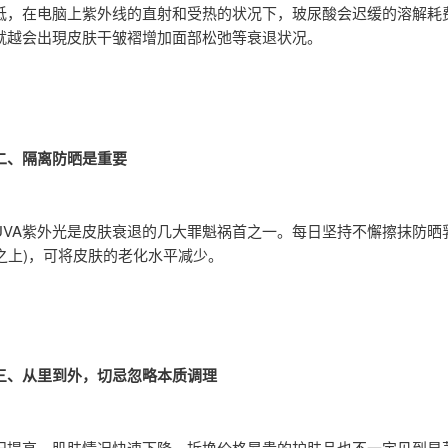
低，在电脑上紫外线的直射和受热的状况下，玻尿酸会迟缓的溶解耗
就越会出現皮肤干皱褶增加面部松弛等衰退状况。
二、隔离防晒是重要
UVA紫外光是皮肤衰退的几大罪魁祸首之一。每日坚持不懈擦抹防晒
5之上)，可将皮肤的老化水平减少。
三、从里到外，切忌忽略本质调理
纪提高，肌肤情况快速下降，拆换价格昂贵的护肤品也不一定见到显