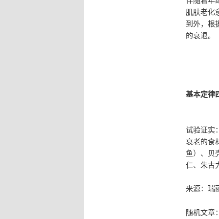
肌肤老化
到外，根
的衰退。
基本定律
试验证实
衰老的食
鱼）、贝
仁、朱古
来源：瑞
随机文章