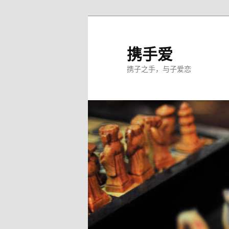
跳
至
主
携手爱
内
携子之手，与子爱恋
容
区
域