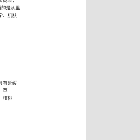
须的是从里
学、肌肤
具有延缓
、草
、核桃