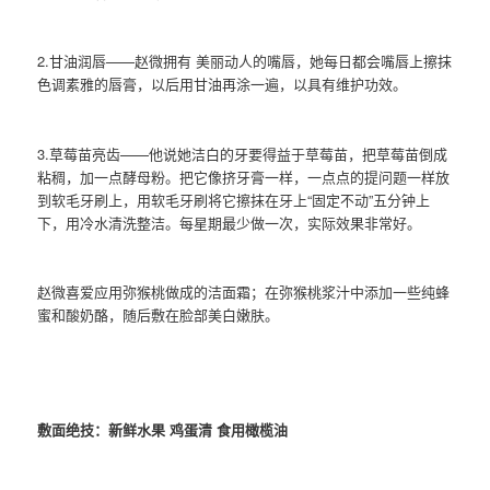
2.甘油润唇——赵微拥有 美丽动人的嘴唇，她每日都会嘴唇上擦抹
色调素雅的唇膏，以后用甘油再涂一遍，以具有维护功效。
3.草莓苗亮齿——他说她洁白的牙要得益于草莓苗，把草莓苗倒成
粘稠，加一点酵母粉。把它像挤牙膏一样，一点点的提问题一样放
到软毛牙刷上，用软毛牙刷将它擦抹在牙上“固定不动”五分钟上
下，用冷水清洗整洁。每星期最少做一次，实际效果非常好。
赵微喜爱应用弥猴桃做成的洁面霜；在弥猴桃浆汁中添加一些纯蜂
蜜和酸奶酪，随后敷在脸部美白嫩肤。
敷面绝技：新鲜水果 鸡蛋清 食用橄榄油