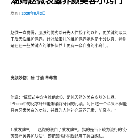
潮妈赵微表露养颜美容小窍门
发表于
2020年8月2日
赵微一直觉得，肌肤的优劣除开先天性授予的以外，更关键的取决
于后天性维护保养。针对脸蛋儿的维护保养她也是十分认真，特别
是在在一些关键点的维护保养上更有一套自身的小窍门。
亮颜妙物：醋 甘油 草莓苗
他说：“草莓苗中含有维他命C，是纯天然的美白皮肤的佳品。
iPhone中的化学纤维能够消除牙间的污渍，每日吃一个苹果不但能
具有牙齿美白的功效，并且为人体补充营养元素，防衰老。”
1.爱发脾气——赵微的说白了爱发脾气，指的是当下较为流行的“芬
芳醋疗美容护肤法”，即把醋“糊”在脸部用于美白嫩肤。