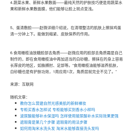
4.蔬菜水果、新鲜水果敷面——最纯天然的护肤技巧便是用蔬菜水
果和新鲜水果敷面膜，他们能够让脸上斑点变浅。
5、蛋清敷脸——赵微详细介绍说，在清理整洁的肌肤上擦抹鸡蛋
清一分钟上下。能做到缩紧、皮肤保养的作用。
6.食用橄榄油放糖脸部去角质——赵微应用的脸部去角质霜是自己
制作的，即在食用橄榄油中再加适当的白砂糖，擦抹在的身上容易
长厚皮的地区，如胳膊肘、足部等。“食用橄榄油能够滋养肌肤，
白砂糖也是有护肤功效，1周应用1次，角质层就完全不见了。”
来源：互联网
随机文章：
教你怎么营建自然光感美肌的新鲜裸妆
专柜买香水怎样试​ 专柜能够买到香水小样吗
波尿酸能够补水保湿吗 怎样使用玻尿酸补水实际效果更强
遮瑕膏是第几个步骤 遮瑕膏的用法步骤
如何用淘米水洗头发 淘米水能够直接洗头发吗