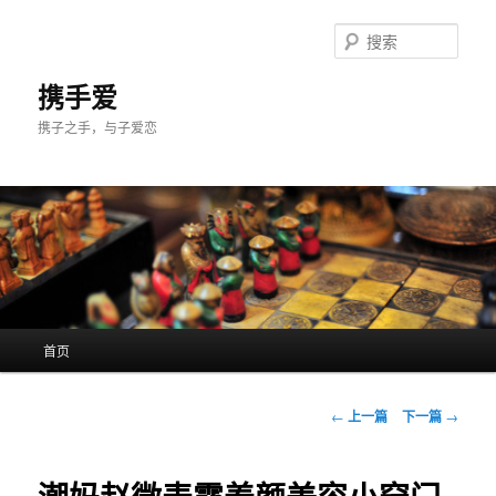
跳
至
搜
主
索
内
携手爱
容
携子之手，与子爱恋
区
域
主
首页
页
文
←
上一篇
下一篇
→
章
导
航