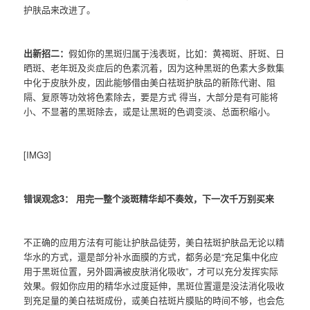
护肤品来改进了。
出新招二：
假如你的黑斑归属于浅表斑，比如：黄褐斑、肝斑、日
晒斑、老年斑及炎症后的色素沉着，因为这种黑斑的色素大多数集
中化于皮肤外皮，因此能够借由美白祛斑护肤品的新陈代谢、阻
隔、复原等功效将色素除去，要是方式 得当，大部分是有可能将
小、不显著的黑斑除去，或是让黑斑的色调变淡、总面积缩小。
[IMG3]
错误观念3： 用完一整个淡斑精华却不奏效，下一次千万别买来
不正确的应用方法有可能让护肤品徒劳，美白祛斑护肤品无论以精
华水的方式，還是部分补水面膜的方式，都务必是“充足集中化应
用于黑斑位置，另外圆满被皮肤消化吸收”，才可以充分发挥实际
效果。假如你应用的精华水过度延伸，黑斑位置還是没法消化吸收
到充足量的美白祛斑成份，或美白祛斑片膜贴的時间不够，也会危