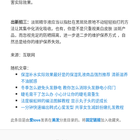
害实际效果。
出新招三：
淡斑精华液应当以指肚在黑斑处原地不动轻轻拍打的方
法让其集中化消化吸收。也有，你是不是只重视美白皮肤 淡斑产
品，而忽视充足的防晒隔离，进一步退二步的维护保养方式 ，自
然总是给你的维护保养失效。
来源：互联网
随机文章：
保湿补水实际效果最好是的保湿乳液商品强烈推荐 清新滋养
不油腻感
冬季怎么避免头发静电 教你怎么消除头发静电小窍门
睫毛膏干了怎么办 小心计让你的睫毛膏重生
法度蜈蚣辫的编法图解教程 显示丸子头的逆成长
一分钟快速编出韩式心爱发型 共享女生减龄扮嫩扎发教程
此条目是由
爱love
发表在
美发
分类目录的。将
固定链接
加入收藏夹。