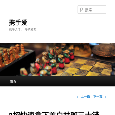
跳
至
搜
主
索
内
携手爱
容
携子之手，与子爱恋
区
域
主
首页
页
文
←
上一篇
下一篇
→
章
导
航