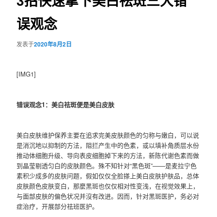
3招快速拿下美白祛斑三大错
误观念
发表于
2020年8月2日
[IMG1]
错误观念1：美白祛斑便是美白皮肤
美白皮肤维护保养主要在追求完美皮肤颜色的匀称与嫩白，可以说
是消沉地以抑制的方法，阻拦产生中的色素，或以填补角质层水份
推动体细胞升级、导向表皮细胞掉下来的方法，新陈代谢色素而做
到晶莹剔透匀白的皮肤颜色。殊不知针对“黑色斑”——是麦拉宁色
素积少成多的皮肤问题，假如仅仅全脸搽上美白皮肤护肤品，总体
皮肤颜色皮肤变白，那麼黑斑也仅仅相对性变浅，在视觉效果上，
与面部皮肤的偏色状况并沒有改进。因而，针对黑斑医护，务必对
症治疗，开展部分祛班医护。