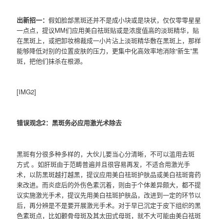
出新招一：
假如脸部黑斑还并不是成小块或是块状，仅仅零零星星
一点点，提议MM们应用美白祛斑贴或是浓度值高的淡斑精华，贴
在黑斑上，或把卸妆棉裁成一小片沾上淡斑精华敷在黑斑上，那样
能够降低对别的位置皮肤的压力，更集中化高效率地消除“新生”黑
斑，把他们抹杀在根源。
[IMG2]
错误观念2：黑斑务必应用激光术除去
黑斑有分很多种多样的，大伙儿要当心分清晰，不可以滥用去斑
方式 。如肝斑由于范畴普遍并且很容易再发，不适合用激光手
术，以防黑斑越打越黑，提议应用美白祛斑护肤品或美白祛斑膏药
来改进。而炎症后的外伤色素沉着，则由于个体差异颇大，都不提
议实施激光手术，提议先用美白祛斑护肤品，改进到一定的环节以
后，再分辨是不是要开展激光手术。对于早已沉定于皮下组织的黑
色素斑点，比如颧骨母斑及其太田式母斑，就不大可能由美白祛斑