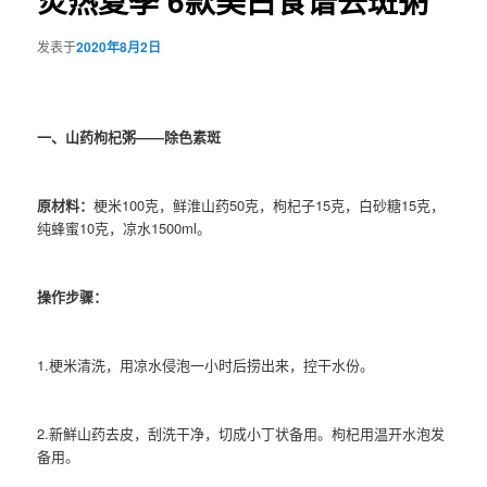
炎热夏季 6款美白食谱去斑粥
发表于
2020年8月2日
一、山药枸杞粥——除色素斑
原材料：
梗米100克，鲜淮山药50克，枸杞子15克，白砂糖15克，
纯蜂蜜10克，凉水1500ml。
操作步骤：
1.梗米清洗，用凉水侵泡一小时后捞出来，控干水份。
2.新鮮山药去皮，刮洗干净，切成小丁状备用。枸杞用温开水泡发
备用。