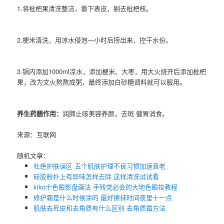
1.将枇杷果清洗整洁，撕下表皮，剔去枇杷核。
2.梗米清洗，用凉水侵泡一小时后捞出来，控干水份。
3.锅内添加1000ml凉水，添加梗米、大枣，用大火烧开后添加枇杷
果，改为文火熬熬成粥，最终添加白砂糖调料就可以服用。
养生药膳作用：
润肺止咳美容养颜，去斑 健胃消食。
来源：互联网
随机文章：
杜绝护肤误区 五个肌肤护理不良习惯加速衰老
硅胶粉扑上有异味怎样去除 这样清洗试试看
kiko十色眼影盘画法 手残党必会的大地色眼妆教程
修护霜是什么时候涂的 最好擦抹时间夜里十一点
肌肤去死皮和去角质有什么区别 去角质霜方法