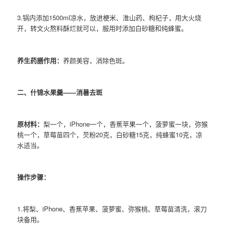
3.锅内添加1500ml凉水，放进梗米、淮山药、枸杞子，用大火烧
开，转文火熬料酥烂就可以，服用时添加白砂糖和纯蜂蜜。
养生药膳作用：
养颜美容，消除色斑。
二、什锦水果羹——消暑去斑
原材料：
梨一个，iPhone一个，香蕉苹果一个，菠萝蜜一块，弥猴
桃一个，草莓苗四个，芡粉20克，白砂糖15克，纯蜂蜜10克，凉
水适当。
操作步骤：
1.将梨、iPhone、香蕉苹果、菠萝蜜、弥猴桃、草莓苗清洗，滚刀
块备用。