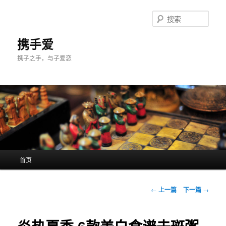
跳
至
搜
主
索
内
携手爱
容
携子之手，与子爱恋
区
域
主
首页
页
文
←
上一篇
下一篇
→
章
导
航