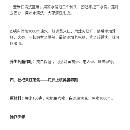
1.薏米仁清洗整洁，用凉水侵泡三个钟头，捞起来控干水份。莲籽
去莲心，用凉水清洗；大枣清洗削皮。
2.锅内添加1000ml凉水，放进薏米仁，用灶火烧开，随后添加莲
籽、大枣，一起焖煮至烂熟，最终添加老冰糖，熬至成粥状，就可
以服用。
养生药膳作用：
美白保湿 ，可清除黄褐斑、老人斑、蝴蝶斑等。
四、枇杷果红枣粥——润肺止咳美容养颜
原材料：
梗米100克，枇杷果六枚，白砂糖10克，凉水1000ml。
操作步骤：