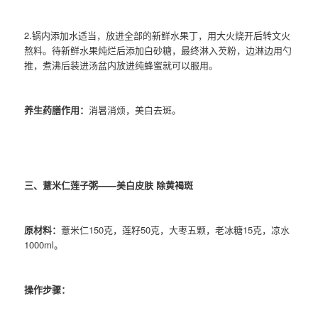
2.锅内添加水适当，放进全部的新鲜水果丁，用大火烧开后转文火
熬料。待新鲜水果炖烂后添加白砂糖，最终淋入芡粉，边淋边用勺
推，煮沸后装进汤盆内放进纯蜂蜜就可以服用。
养生药膳作用：
消暑消烦，美白去斑。
三、薏米仁莲子粥——美白皮肤 除黄褐斑
原材料：
薏米仁150克，莲籽50克，大枣五颗，老冰糖15克，凉水
1000ml。
操作步骤：