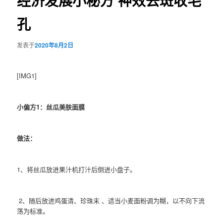
经济发展小秘方 神效去斑收毛
孔
发表于
2020年8月2日
[IMG1]
小偏方1：丝瓜美肤面膜
做法：
1、将丝瓜放进果汁机打汁后倒进小盘子。
2、随后放进鸡蛋清、珍珠末 、适当小麦面粉调为糊，以不向下流
荡为标准。