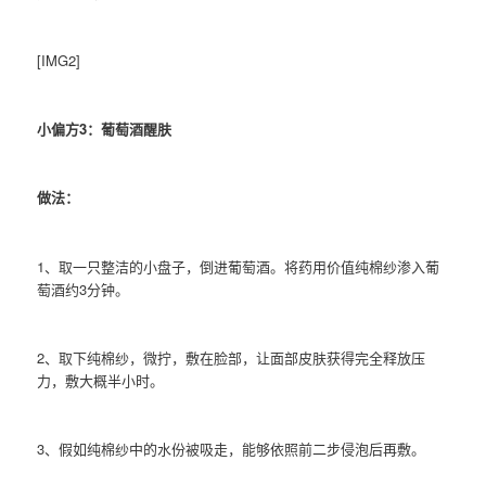
[IMG2]
小偏方3：葡萄酒醒肤
做法：
1、取一只整洁的小盘子，倒进葡萄酒。将药用价值纯棉纱渗入葡
萄酒约3分钟。
2、取下纯棉纱，微拧，敷在脸部，让面部皮肤获得完全释放压
力，敷大概半小时。
3、假如纯棉纱中的水份被吸走，能够依照前二步侵泡后再敷。