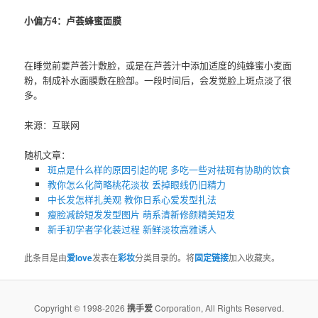
小偏方4：卢荟蜂蜜面膜
在睡觉前要芦荟汁敷脸，或是在芦荟汁中添加适度的纯蜂蜜小麦面
粉，制成补水面膜敷在脸部。一段时间后，会发觉脸上斑点淡了很
多。
来源：互联网
随机文章：
斑点是什么样的原因引起的呢 多吃一些对祛斑有协助的饮食
教你怎么化简略桃花淡妆 丢掉眼线仍旧精力
中长发怎样扎美观 教你日系心爱发型扎法
瘦脸减龄短发发型图片 萌系清新修颜精美短发
新手初学者学化装过程 新鲜淡妆高雅诱人
此条目是由
爱love
发表在
彩妆
分类目录的。将
固定链接
加入收藏夹。
Copyright © 1998-2026
携手爱
Corporation, All Rights Reserved.