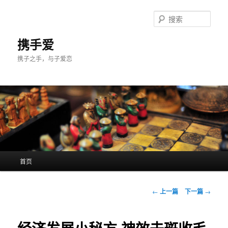
跳
至
搜
主
索
内
携手爱
容
携子之手，与子爱恋
区
域
主
首页
页
文
←
上一篇
下一篇
→
章
导
航