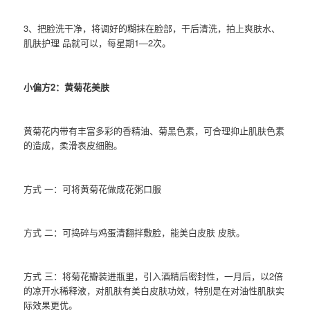
3、把脸洗干净，将调好的糊抹在脸部，干后清洗，拍上爽肤水、
肌肤护理 品就可以，每星期1—2次。
小偏方2：黄菊花美肤
黄菊花内带有丰富多彩的香精油、菊黑色素，可合理抑止肌肤色素
的造成，柔滑表皮细胞。
方式 一：可将黄菊花做成花粥口服
方式 二：可捣碎与鸡蛋清翻拌敷脸，能美白皮肤 皮肤。
方式 三：将菊花瓣装进瓶里，引入酒精后密封性，一月后，以2倍
的凉开水稀释液，对肌肤有美白皮肤功效，特别是在对油性肌肤实
际效果更优。