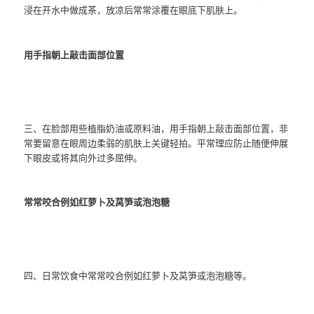
浸在开水中做成茶，放凉后常常涂覆在眼底下肌肤上。
用手指朝上敲击面部位置
三、在脸部用些植脂奶油或原料油，用手指朝上敲击面部位置，非
常要留意在眼周边柔弱的肌肤上关键轻拍。平常理应防止随便伸展
下眼皮或将其向外过多屈伸。
常常咬合例如红萝卜及莴笋或泡泡糖
四、日常饮食中常常咬合例如红萝卜及莴笋或泡泡糖等。