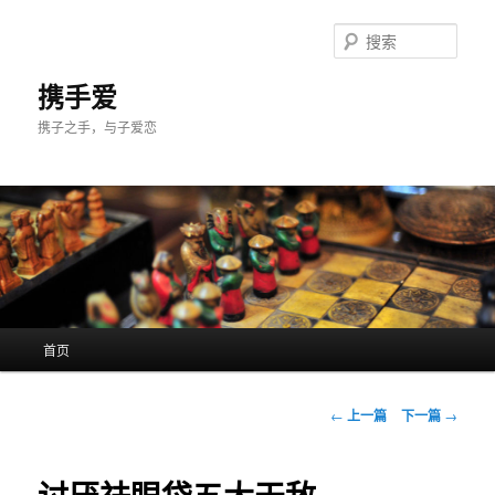
跳
至
搜
主
索
内
携手爱
容
携子之手，与子爱恋
区
域
主
首页
页
文
←
上一篇
下一篇
→
章
导
航