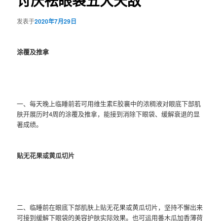
讨厌祛眼袋五大天敌
发表于
2020年7月29日
涂覆及推拿
一、每天晚上临睡前若可用维生素E胶襄中的浓稠液对眼底下部肌
肤开展历时4周的涂覆及推拿，能接到消除下眼袋、缓解衰退的显
著成绩。
贴无花果或黄瓜切片
二、临睡前在眼底下部肌肤上贴无花果或黄瓜切片，坚持不懈出来
可接到缓解下眼袋的美容护肤实际效果。也可运用番木瓜加香薄荷