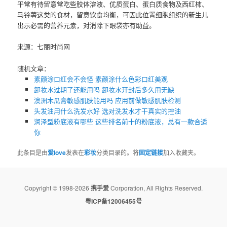
平常有待留意常吃些胶体溶液、优质蛋白、蛋白质食物及西红柿、
马铃薯这类的食材，留意饮食均衡，可因此位置细胞组织的新生儿
出示必需的营养元素，对消除下眼袋亦有助益。
来源：七丽时尚网
随机文章：
素颜涂口红会不会怪 素颜涂什么色彩口红美观
卸妆水过期了还能用吗 ​卸妆水开封后多久用无缺
澳洲木瓜膏敏感肌肤能用吗 应用前做敏感肌肤检测
头发油用什么洗发水好 选对洗发水才干真实的控油
润泽型粉底液有哪些 这些排名前十的粉底液，总有一款合适
你
此条目是由
爱love
发表在
彩妆
分类目录的。将
固定链接
加入收藏夹。
Copyright © 1998-2026
携手爱
Corporation, All Rights Reserved.
粤ICP备12006455号