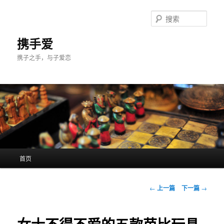
跳
至
搜
主
索
内
携手爱
容
携子之手，与子爱恋
区
域
主
首页
页
文
←
上一篇
下一篇
→
章
导
航