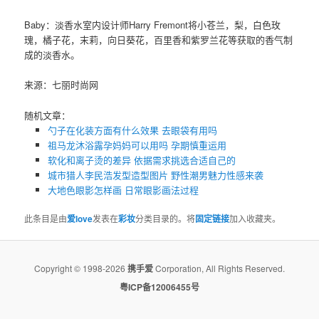
Baby：淡香水室内设计师Harry Fremont将小苍兰，梨，白色玫
瑰，橘子花，末莉，向日葵花，百里香和紫罗兰花等获取的香气制
成的淡香水。
来源：七丽时尚网
随机文章：
勺子在化装方面有什么效果 去眼袋有用吗
祖马龙沐浴露孕妈妈可以用吗 孕期慎重运用
软化和离子烫的差异 依据需求挑选合适自己的
城市猎人李民浩发型造型图片 野性潮男魅力性感来袭
大地色眼影怎样画 日常眼影画法过程
此条目是由
爱love
发表在
彩妆
分类目录的。将
固定链接
加入收藏夹。
Copyright © 1998-2026
携手爱
Corporation, All Rights Reserved.
粤ICP备12006455号