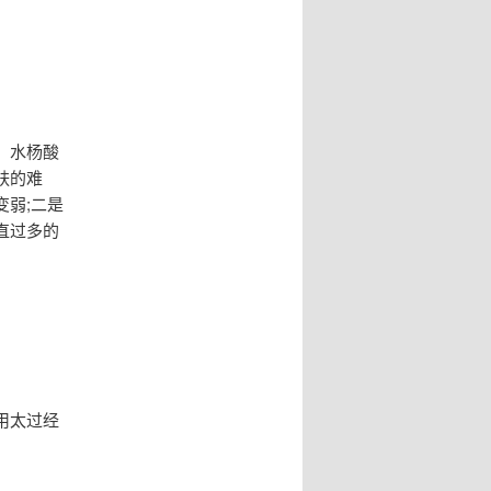
。水杨酸
肤的难
弱;二是
直过多的
用太过经