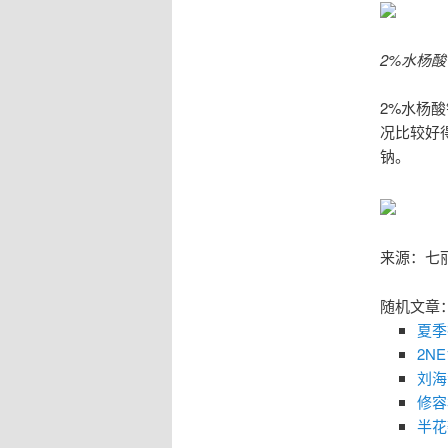
2%水杨
2%水杨
况比较好
钠。
来源：七
随机文章
夏季
2N
刘海
修容
半花