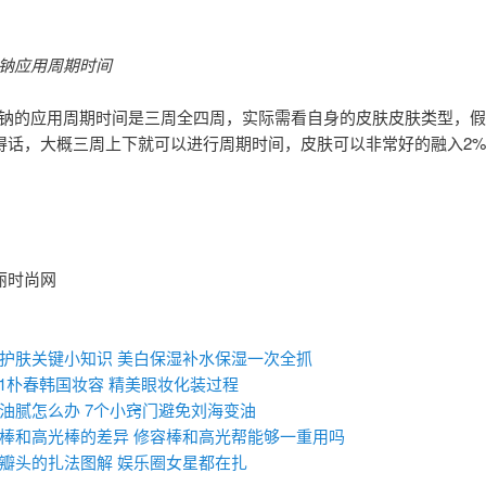
酸钠应用周期时间
酸钠的应用周期时间是三周全四周，实际需看自身的皮肤皮肤类型，
得话，大概三周上下就可以进行周期时间，皮肤可以非常好的融入2
丽时尚网
：
护肤关键小知识 美白保湿补水保湿一次全抓
E1朴春韩国妆容 精美眼妆化装过程
油腻怎么办 7个小窍门避免刘海变油
棒和高光棒的差异​ 修容棒和高光帮能够一重用吗
瓣头的扎法图解 娱乐圈女星都在扎