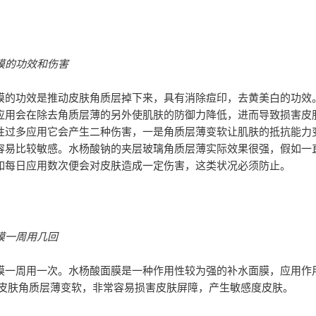
膜的功效和伤害
膜的功效是推动皮肤角质层掉下来，具有消除痘印，去黄美白的功效
应用会在除去角质层薄的另外使肌肤的防御力降低，进而导致损害皮
性过多应用它会产生二种伤害，一是角质层薄变软让肌肤的抵抗能力变
容易比较敏感。水杨酸钠的夹层玻璃角质层薄实际效果很强，假如一
如每日应用数次便会对皮肤造成一定伤害，这类状况必须防止。
膜一周用几回
膜一周用一次。水杨酸面膜是一种作用性较为强的补水面膜，应用作
 皮肤角质层薄变软，非常容易损害皮肤屏障，产生敏感度皮肤。