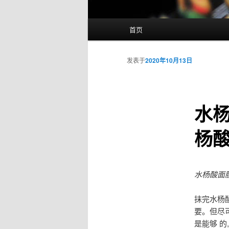
主
首页
页
发表于
2020年10月13日
水
杨
水杨酸面
抹完水杨
要。但尽
是能够 