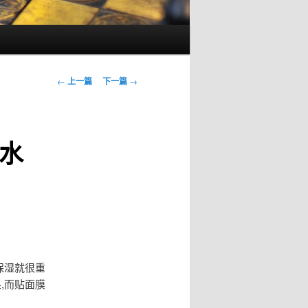
文
←
上一篇
下一篇
→
章
导
航
水
保湿就很重
,而贴面膜