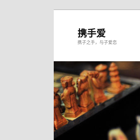
跳
至
主
携手爱
内
携子之手，与子爱恋
容
区
域