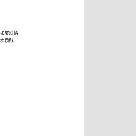
假如皮肤情
%水杨酸