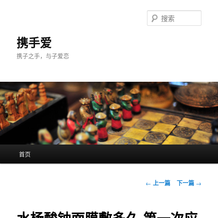
跳
至
搜
主
索
内
携手爱
容
携子之手，与子爱恋
区
域
主
首页
页
文
←
上一篇
下一篇
→
章
导
航