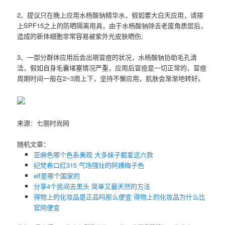
2、提议只在晚上应用水杨酸钠精华水，假如要大白天应用，请搽
上SPF15之上的防晒隔离用具，由于水杨酸钠除去老废角质层后，
造成的新体细胞非常容易被紫外光皮肤晒伤;
3、一部分群体应用后会出現冒痘的状况，水杨酸钠协助毛孔清
洁，假如自身毛囊堵塞情况严重，应用后冒痘是一切正常的，冒痘
周期时间一般在2~3周上下，坚持不懈应用，肌肤会渐渐地转好。
来源：七丽时尚网
随机文章：
亚麻色哪个色系美观 大多妹子都爱这六款
纪梵希口红315 气场强壮的阿姨梅子色
elf是哪个国家的
分享4个民间去黑头 简单又最天然的方法
得物上的化妆品是正品吗那么便宜 得物上的化妆品为什么比
官网便宜