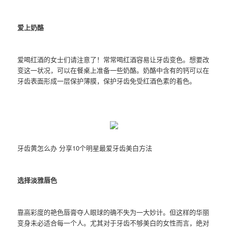
爱上奶酪
爱喝红酒的女士们请注意了！常常喝红酒容易让牙齿变色。想要改
变这一状况，可以在餐桌上准备一些奶酪。奶酪中含有的钙可以在
牙齿表面形成一层保护薄膜，保护牙齿免受红酒色素的着色。
牙齿黄怎么办 分享10个明星最爱牙齿美白方法
选择淡雅唇色
靠高彩度的艳色唇膏夺人眼球的确不失为一大妙计。但这样的华丽
变身未必适合每一个人。尤其对于牙齿不够美白的女性而言，绝对