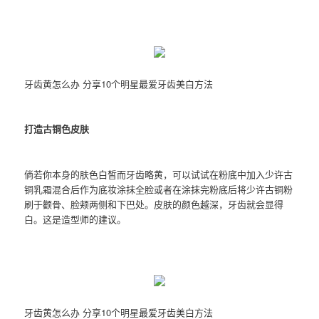
牙齿黄怎么办 分享10个明星最爱牙齿美白方法
打造古铜色皮肤
倘若你本身的肤色白皙而牙齿略黄，可以试试在粉底中加入少许古
铜乳霜混合后作为底妆涂抹全脸或者在涂抹完粉底后将少许古铜粉
刷于颧骨、脸颊两侧和下巴处。皮肤的颜色越深，牙齿就会显得
白。这是造型师的建议。
牙齿黄怎么办 分享10个明星最爱牙齿美白方法