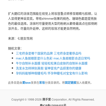
扩大腮红的涂抹范围能在视觉上将妆容重点转移至眼睛与脸颊，让
人显得更神采奕奕。带有shimmer效果的桃色、珊瑚色都是提亮肤
色的最佳选择。涂抹时尽量使用大型的粉刷从颧骨最高点往脸侧刷
涂开去，尽量向外延伸，这样的妆效才能更自然明亮。
来源：七丽女性网
随机文章：
三宅终身是哪个国家的品牌 三宅终身是奢侈品吗
mac人鱼姬眼影是什么色彩 ​mac人鱼姬眼影合适日常吗
牛尔自制补水面膜 轻轻松松美白皮肤的自制补水面膜
洗发水怎样辨别真假 留神冒充产品损害你的健康
孕妈妈能够种假睫毛吗 怀孕种睫毛对宝宝有什么影响
此条目是由
爱love
发表在
彩妆
分类目录的。将
固定链接
加入收藏夹。
Copyright © 1998-2026
携手爱
Corporation, All Rights Reserved.
粤ICP备12006455号