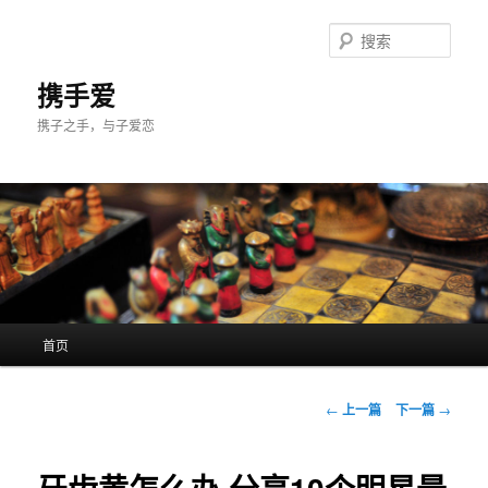
跳
至
搜
主
索
内
携手爱
容
携子之手，与子爱恋
区
域
主
首页
页
文
←
上一篇
下一篇
→
章
导
航