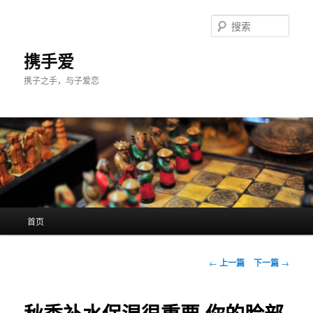
跳
至
搜
主
索
内
携手爱
容
携子之手，与子爱恋
区
域
主
首页
页
文
←
上一篇
下一篇
→
章
导
航