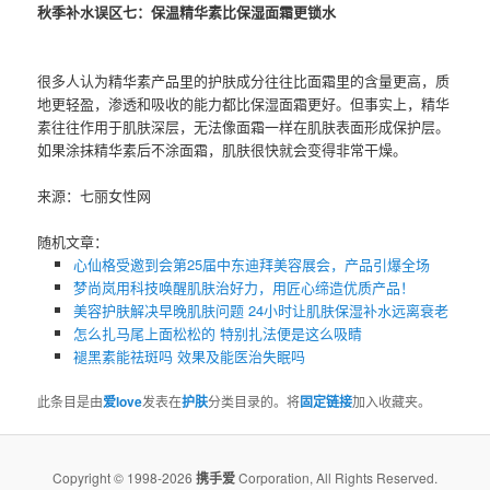
秋季补水误区七：保温精华素比保湿面霜更锁水
很多人认为精华素产品里的护肤成分往往比面霜里的含量更高，质
地更轻盈，渗透和吸收的能力都比保湿面霜更好。但事实上，精华
素往往作用于肌肤深层，无法像面霜一样在肌肤表面形成保护层。
如果涂抹精华素后不涂面霜，肌肤很快就会变得非常干燥。
来源：七丽女性网
随机文章：
心仙格受邀到会第25届中东迪拜美容展会，产品引爆全场
梦尚岚用科技唤醒肌肤治好力，用匠心缔造优质产品！
美容护肤解决早晚肌肤问题 24小时让肌肤保湿补水远离衰老
怎么扎马尾上面松松的 特别扎法便是这么吸睛
褪黑素能祛斑吗 效果及能医治失眠吗
此条目是由
爱love
发表在
护肤
分类目录的。将
固定链接
加入收藏夹。
Copyright © 1998-2026
携手爱
Corporation, All Rights Reserved.