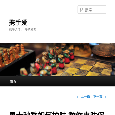
跳
至
搜
主
索
内
携手爱
容
携子之手，与子爱恋
区
域
主
首页
页
文
←
上一篇
下一篇
→
章
导
航