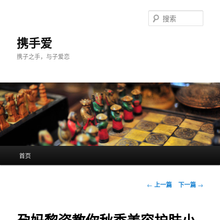
跳
至
搜
主
索
内
携手爱
容
携子之手，与子爱恋
区
域
主
首页
页
文
←
上一篇
下一篇
→
章
导
航