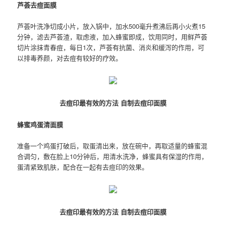
芦荟去痘面膜
芦荟叶洗净切成小片，放入锅中，加水500毫升煮沸后再小火煮15
分钟，滤去芦荟渣，取虑液，加入蜂蜜即成，饮用同时，用鲜芦荟
切片涂抹青春痘，每日1次，芦荟有抗菌、消炎和缓泻的作用，可
以排毒养颜，对去痘有较好的疗效。
去痘印最有效的方法 自制去痘印面膜
蜂蜜鸡蛋清面膜
准备一个鸡蛋打破后，取蛋清出来，放在碗中，再取适量的蜂蜜混
合调匀，敷在脸上10分钟后，用清水洗净，蜂蜜具有保湿的作用，
蛋清紧致肌肤，配合在一起有去痘印的效果。
去痘印最有效的方法 自制去痘印面膜