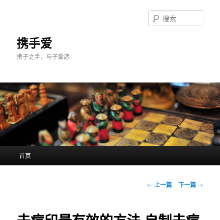
跳
至
搜
主
索
内
携手爱
容
携子之手，与子爱恋
区
域
主
首页
页
文
←
上一篇
下一篇
→
章
导
航