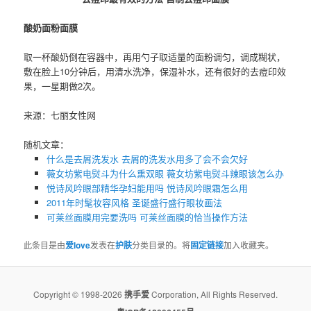
酸奶面粉面膜
取一杯酸奶倒在容器中，再用勺子取适量的面粉调匀，调成糊状，
敷在脸上10分钟后，用清水洗净，保湿补水，还有很好的去痘印效
果，一星期做2次。
来源：七丽女性网
随机文章：
什么是去屑洗发水 去屑的洗发水用多了会不会欠好
薇女坊紫电熨斗为什么熏双眼 薇女坊紫电熨斗辣眼该怎么办
悦诗风吟眼部精华孕妇能用吗 悦诗风吟眼霜怎么用
2011年时髦妆容风格 圣诞盛行盛行眼妆画法
可莱丝面膜用完要洗吗 可莱丝面膜的恰当操作方法
此条目是由
爱love
发表在
护肤
分类目录的。将
固定链接
加入收藏夹。
Copyright © 1998-2026
携手爱
Corporation, All Rights Reserved.