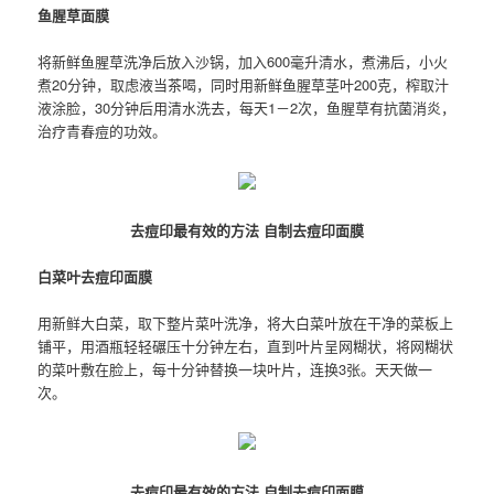
鱼腥草面膜
将新鲜鱼腥草洗净后放入沙锅，加入600毫升清水，煮沸后，小火
煮20分钟，取虑液当茶喝，同时用新鲜鱼腥草茎叶200克，榨取汁
液涂脸，30分钟后用清水洗去，每天1－2次，鱼腥草有抗菌消炎，
治疗青春痘的功效。
去痘印最有效的方法 自制去痘印面膜
白菜叶去痘印面膜
用新鲜大白菜，取下整片菜叶洗净，将大白菜叶放在干净的菜板上
铺平，用酒瓶轻轻碾压十分钟左右，直到叶片呈网糊状，将网糊状
的菜叶敷在脸上，每十分钟替换一块叶片，连换3张。天天做一
次。
去痘印最有效的方法 自制去痘印面膜