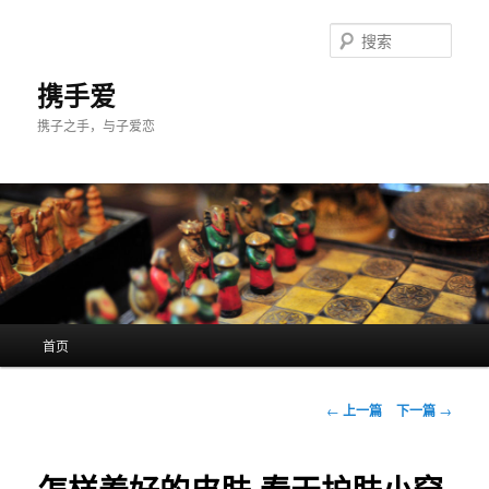
跳
至
搜
主
索
内
携手爱
容
携子之手，与子爱恋
区
域
主
首页
页
文
←
上一篇
下一篇
→
章
导
航