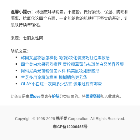
温馨小提示：
积极应对早晚差，不拖沓。做好紧致、保湿、防晒和
隔离、抗氧化这四个方面，一定能给你的肌肤打下坚实的基础，让
肌肤持续年轻化。
来源：七丽女性网
随机文章：
韩国女星妆容怎样化 3招彩妆化装技巧打造零妆感
四个美白水果强烈推荐 青柠檬草莓苗祛斑美白又美容养颜
阿玛尼柔光镜粉饼怎么样 精美底妆如影随形
兰芝多用途粉怎样画 模糊橘色更芳华
OLAY小白瓶一次用多少适宜 运用过程有哪些
此条目是由
爱love
发表在
护肤
分类目录的。将
固定链接
加入收藏夹。
Copyright © 1998-2026
携手爱
Corporation, All Rights Reserved.
粤ICP备12006455号