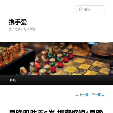
跳
至
搜
主
索
内
携手爱
容
携子之手，与子爱恋
区
域
主
首页
页
文
←
上一篇
下一篇
→
章
导
航