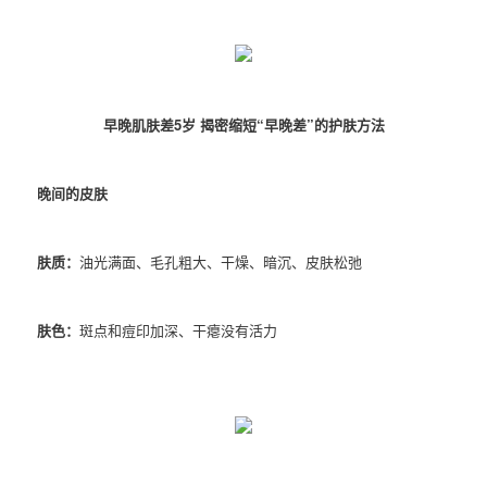
早晚肌肤差5岁 揭密缩短“早晚差”的护肤方法
晚间的皮肤
肤质：
油光满面、毛孔粗大、干燥、暗沉、皮肤松弛
肤色：
斑点和痘印加深、干瘪没有活力