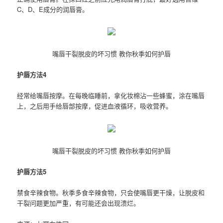
C、D、E成分的润唇膏。
嘴唇干裂脱皮的坏习惯 教你秋季如何护唇
护唇方法4
经常给嘴唇按摩。在每晚临睡前，拿化妆棉沾一些蜂蜜，涂在嘴唇
上，之后用手给唇部按摩，促进血液循环，吸收营养。
嘴唇干裂脱皮的坏习惯 教你秋季如何护唇
护唇方法5
禁食辛辣食物。秋季多食辛辣食物，只会使嘴唇更干燥，让脱皮和
干裂问题更加严重，有可能还会出现溃烂。