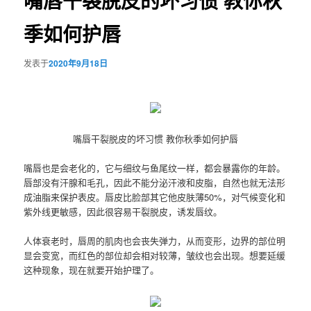
嘴唇干裂脱皮的坏习惯 教你秋
季如何护唇
发表于
2020年9月18日
嘴唇干裂脱皮的坏习惯 教你秋季如何护唇
嘴唇也是会老化的，它与细纹与鱼尾纹一样，都会暴露你的年龄。
唇部没有汗腺和毛孔，因此不能分泌汗液和皮脂，自然也就无法形
成油脂来保护表皮。唇皮比脸部其它他皮肤薄50%，对气候变化和
紫外线更敏感，因此很容易干裂脱皮，诱发唇纹。
人体衰老时，唇周的肌肉也会丧失弹力，从而变形，边界的部位明
显会变宽，而红色的部位却会相对较薄，皱纹也会出现。想要延缓
这种现象，现在就要开始护理了。