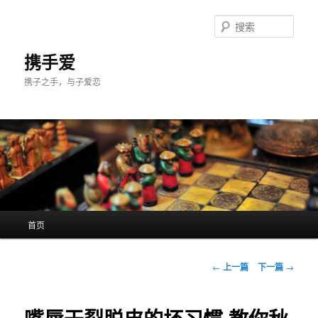
跳
至
搜
主
索
内
携手爱
容
携子之手，与子爱恋
区
域
主
首页
页
文
←
上一篇
下一篇
→
章
导
航