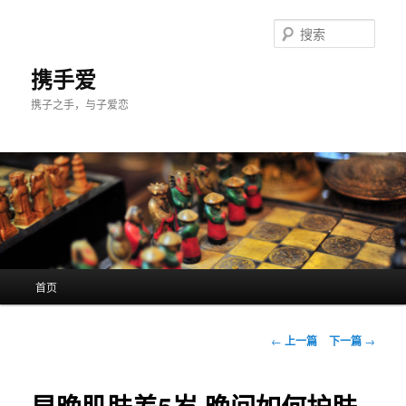
跳
至
搜
主
索
内
携手爱
容
携子之手，与子爱恋
区
域
主
首页
页
文
←
上一篇
下一篇
→
章
导
航