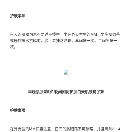
护肤事项
白天的肌肤切忌不要过于损害。坐在办公室里的MM，要多喝绿茶
或是柠檬水抗辐射，脸上要抹防晒霜，早间抹一次，午间补抹一
次。
早晚肌肤差5岁 晚间如何护肤白天肌肤说了算
护肤事项
在外奔波的MM们要注意，日间的防晒霜不可忽略，并且每隔3－4