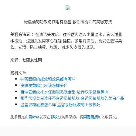
橄榄油的功效与作用有哪些 教你橄榄油的美容方法
美容方法五 ：
在清洁头发后，往脸盆内注入少量温水，滴入适量
橄榄油，浸湿头发用掌心轻轻 揉搓。多用几次后，秀发会变得柔
软、光滑，防止枯黄、脱发、减少头皮屑的出现。
来源：七丽女性网
随机文章：
抹茶面膜的成效和效果都有哪些
皮肤发黄暗沉应该怎样美白
自做去皱纹补水保湿眼贴膜全集 滋养双眼修复神採
哪些常规美白途径不合适灵敏肌肤 合适灵敏肌肤的美白产品
温碧泉粉底液怎么样 温碧泉粉底液的上妆技巧
此条目是由
爱love
发表在
彩妆
分类目录的。将
固定链接
加入收藏夹。