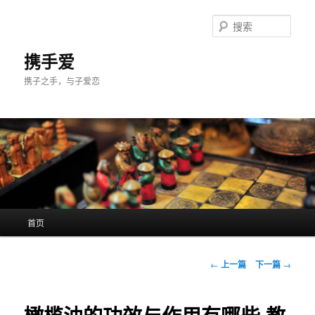
跳
至
搜
主
索
内
携手爱
容
携子之手，与子爱恋
区
域
主
首页
页
文
←
上一篇
下一篇
→
章
导
航