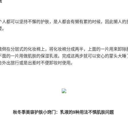
法
个人都可以坚持不懈的护肤，是人都会有懒有累的时候，因此懒人的
要。
液倒在分层式的化妆棉上，将化妆棉分成两半，上面的一片用来卸除
下面的一片用做肌肤的保湿乳液。完成这两步就可以安心的蒙头大睡
合外出旅行或是出差时不便卸妆时使用。
秋冬季美容护肤小窍门：乳液的9种用法不惧肌肤问题