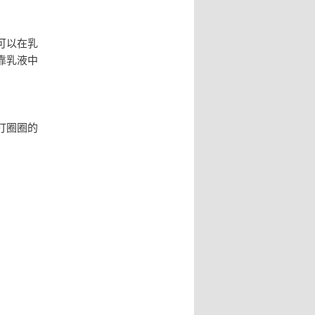
可以在乳
靠乳液中
打圈圈的