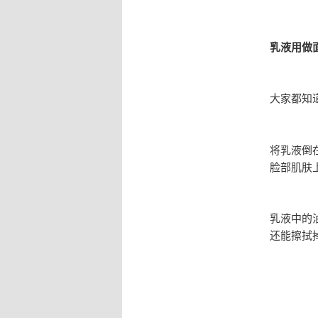
乳液用做
大家都知
将乳液倒
脸部肌肤
乳液中的
还能擦拭