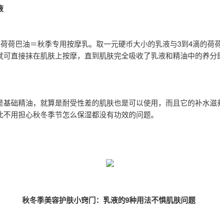
液
+荷荷巴油＝秋季专用按摩乳。取一元硬币大小的乳液与3到4滴的荷
就可直接抹在肌肤上按摩，直到肌肤完全吸收了乳液和精油中的养分
是基础精油，就算是耐受性差的肌肤也是可以使用，而且它的补水滋
此不用担心秋冬季节怎么保湿都没有功效的问题。
秋冬季美容护肤小窍门：乳液的9种用法不惧肌肤问题