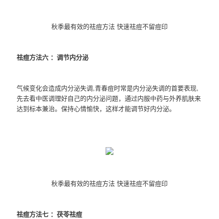
秋季最有效的祛痘方法 快速祛痘不留痘印
祛痘方法六 ：调节内分泌
气候变化会造成内分泌失调,青春痘时常是内分泌失调的首要表现,
先去看中医调理好自己的内分泌问题，通过内服中药与外养肌肤来
达到标本兼治。保持心情愉快，这样才能调节好内分泌。
秋季最有效的祛痘方法 快速祛痘不留痘印
祛痘方法七 ：茯苓祛痘