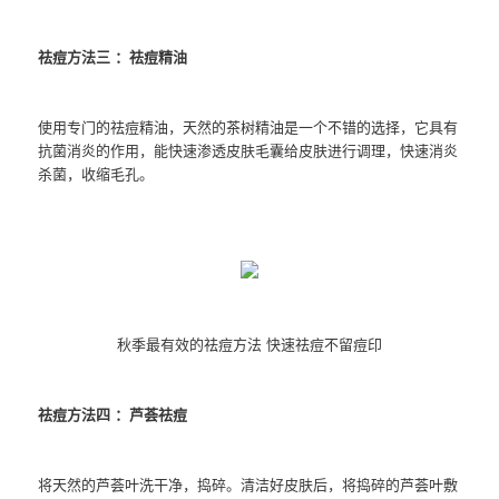
祛痘方法三 ：祛痘精油
使用专门的祛痘精油，天然的茶树精油是一个不错的选择，它具有
抗菌消炎的作用，能快速渗透皮肤毛囊给皮肤进行调理，快速消炎
杀菌，收缩毛孔。
秋季最有效的祛痘方法 快速祛痘不留痘印
祛痘方法四 ：芦荟祛痘
将天然的芦荟叶洗干净，捣碎。清洁好皮肤后，将捣碎的芦荟叶敷