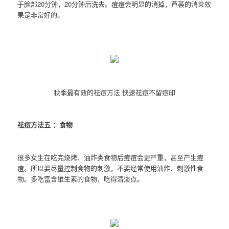
于脸部20分钟，20分钟后洗去。痘痘会明显的消掉，芦荟的消炎效
果是非常好的。
秋季最有效的祛痘方法 快速祛痘不留痘印
祛痘方法五 ：食物
很多女生在吃完烧烤、油炸类食物后痘痘会更严重，甚至产生痘
痘。所以要尽量控制食物的刺激，不要经常使用油炸、刺激性食
物。多吃富含维生素的食物，吃得清淡点。