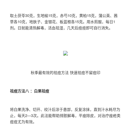
取土茯苓30克，生地榆15克，赤芍10克，黄柏15克，蒲公英、茜
草各10克，地肤子、金银花、板蓝根各15克。用水煎服，每日1
剂。日就能清热解毒，活血祛湿，几天后痘痘即可自行消失。
秋季最有效的祛痘方法 快速祛痘不留痘印
祛痘方法八 ：白果祛痘
将白果洗净、切开、绞汁后涂于患部，反复涂抹，直到汁水耗尽为
止，每天2—3次。此法能帮助排脓解毒，平痤除皮，对治疗痤疮类
痘痘尤为有效。