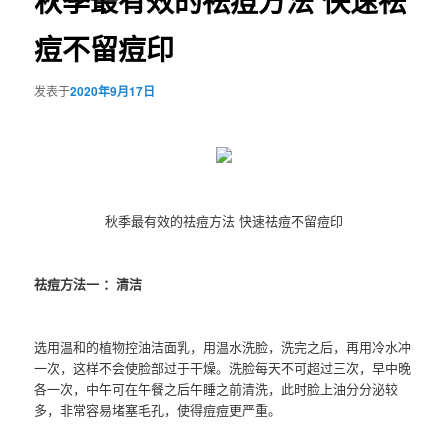
秋季最有效的祛痘方法 快速祛
痘不留痘印
发表于
2020年9月17日
秋季最有效的祛痘方法 快速祛痘不留痘印
祛痘方法一 ：清洁
选用温和的植物控油洁面乳，用温水洗脸，洗完之后，再用冷水冲
一次，这样不会使脸部过于干燥。洗脸每天不可超过三次，早中晚
各一次，中午可在午餐之后午睡之前清洗，此时脸上油分分泌较
多，非常容易堵塞毛孔，使得痘痘更严重。