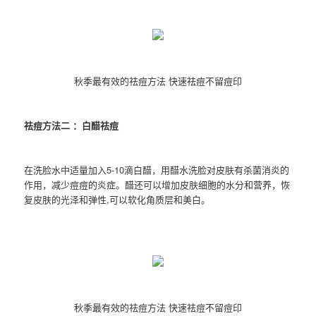
秋季最有效的祛痘方法 快速祛痘不留痘印
祛痘方法二 ：白醋祛痘
在洗脸水中适量加入5-10滴白醋，用醋水洗脸对皮肤有杀菌消炎的
作用，减少痘痘的炎症。醋还可以增加皮肤细胞的水分和营养，恢
复皮肤的光泽和弹性,可以软化角质层和美白。
秋季最有效的祛痘方法 快速祛痘不留痘印