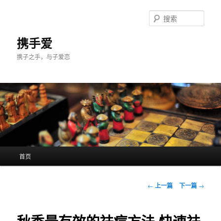
跳
至
搜
主
索
内
携手爱
容
携子之手，与子爱恋
区
域
主
首页
页
文
←
上一篇
下一篇
→
章
导
航