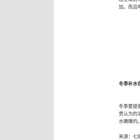
加。而且
冬季补水
冬季要提
贯认为的
水嫩嫩的
来源：七