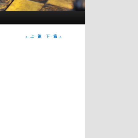
文
←
上一篇
下一篇
→
章
导
航