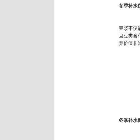
冬季补水
豆浆不仅
且豆类含
养价值非
冬季补水