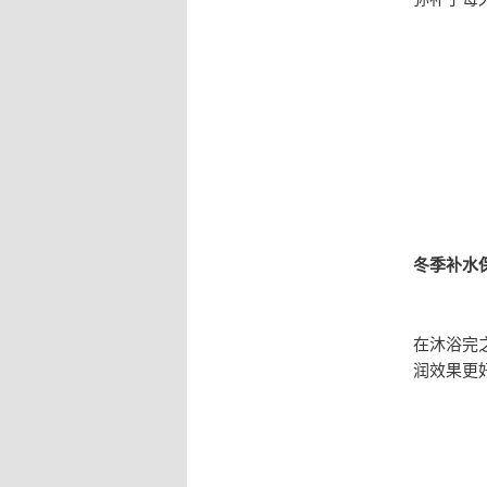
冬季补水
在沐浴完
润效果更