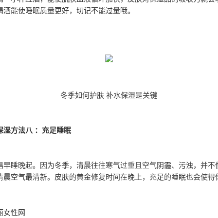
喝酒能使睡眠质量更好，切记不能过量哦。
冬季如何护肤 补水保湿是关键
保湿方法八 ：充足睡眠
倡早睡晚起。因为冬季，清晨往往寒气过重且空气阴霾、污浊，并不
清晨空气最清新。皮肤的黄金修复时间在晚上，充足的睡眠也会使得
。
丽女性网