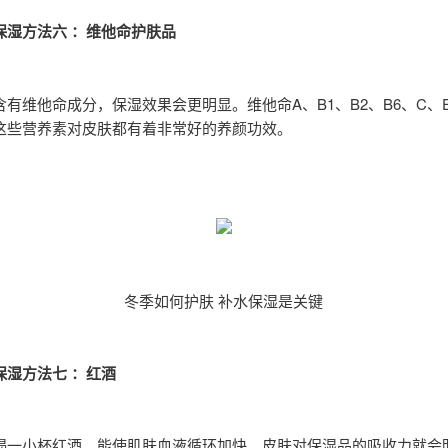
保湿方法六 ：维他命护肤品
有维他命成分，保湿效果会更明显。维他命A、B1、B2、B6、C、E
这些营养素对皮肤都有着非常好的养颜功效。
冬季如何护肤 补水保湿是关键
保湿方法七 ：红酒
喝一小杯红酒，能使肌肤血液循环加快，皮肤对保湿品的吸收力就会