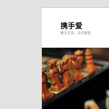
跳
至
主
携手爱
内
携子之手，与子爱恋
容
区
域