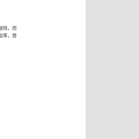
服呀。而
脂等，营