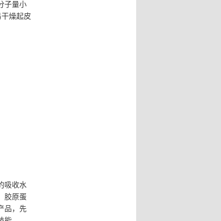
分子量小
易干燥起皮
的吸收水
，胶原蛋
产品，先
技能。