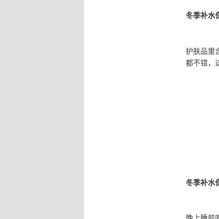
冬季补水
护肤品里含
都不错，
冬季补水
晚上睡前