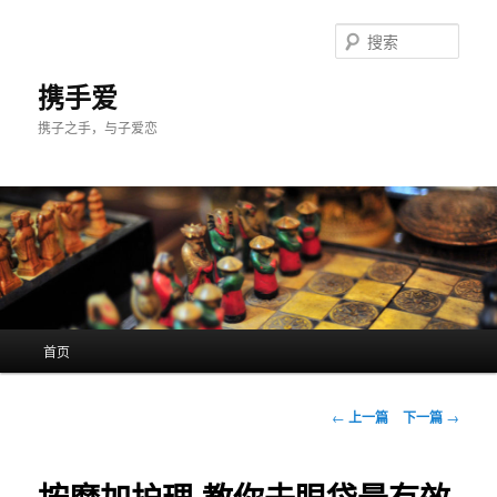
跳
至
搜
主
索
内
携手爱
容
携子之手，与子爱恋
区
域
主
首页
页
文
←
上一篇
下一篇
→
章
导
航