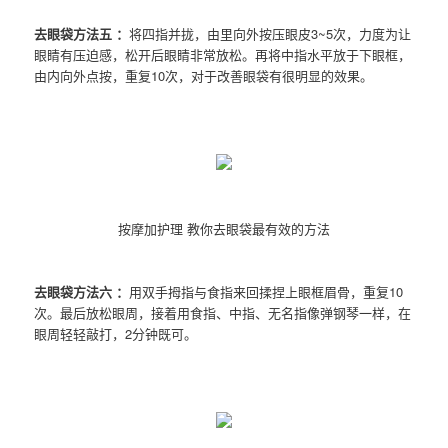
去眼袋方法五 ：
将四指并拢，由里向外按压眼皮3~5次，力度为让
眼睛有压迫感，松开后眼睛非常放松。再将中指水平放于下眼框，
由内向外点按，重复10次，对于改善眼袋有很明显的效果。
按摩加护理 教你去眼袋最有效的方法
去眼袋方法六 ：
用双手拇指与食指来回揉捏上眼框眉骨，重复10
次。最后放松眼周，接着用食指、中指、无名指像弹钢琴一样，在
眼周轻轻敲打，2分钟既可。