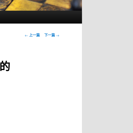
文
←
上一篇
下一篇
→
章
导
航
的