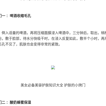
门一 ：啤酒收缩毛孔
，倒入适量的啤酒，再将压缩面膜浸入啤酒中，三分钟后，取出，稍
分。敷于脸部，待水分快吸干时，在浸入反复如此，敷半个小时，再
毛孔不见了，肌肤也会变得非常的紧致。
美女必备美容护肤知识大全 护肤的小窍门
门二 ：酸奶蜂蜜保湿