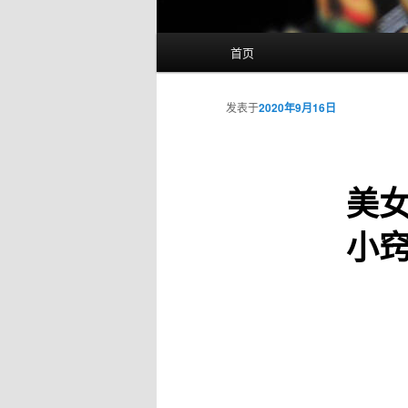
主
首页
页
发表于
2020年9月16日
美
小