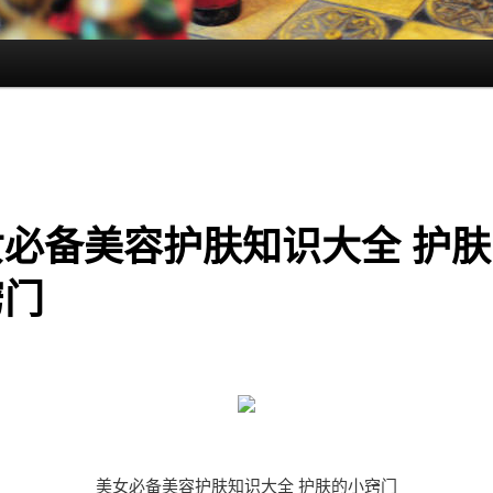
女必备美容护肤知识大全 护肤
窍门
美女必备美容护肤知识大全 护肤的小窍门