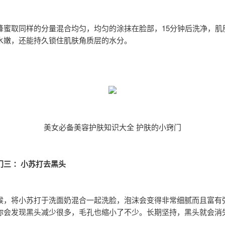
蜂蜜取同样的分量混合均匀，均匀的涂抹在脸部，15分钟后洗净，肌
水嫩，还能持久锁住肌肤角质层的水分。
美女必备美容护肤知识大全 护肤的小窍门
门三 ：小苏打去黑头
候，将小苏打于洗面奶混合一起洗脸，泡沫会变得非常细腻而且富有
你会发现黑头减少很多，毛孔也缩小了不少。长期坚持，黑头就会消