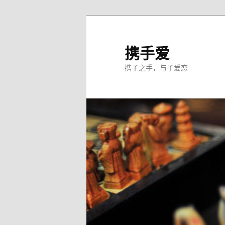
跳
至
主
携手爱
内
携子之手，与子爱恋
容
区
域