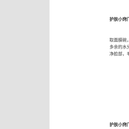
护肤小窍
取面膜碗
多余的水
净脸部，
护肤小窍