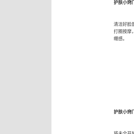
护肤小窍
清洁好脸
打圈按摩
绷感。
护肤小窍
将未全开