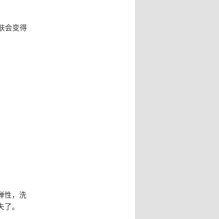
肤会变得
弹性，洗
失了。