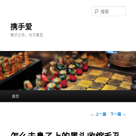
跳
至
搜
主
索
内
携手爱
容
携子之手，与子爱恋
区
域
主
首页
页
文
←
上一篇
下一篇
→
章
导
航