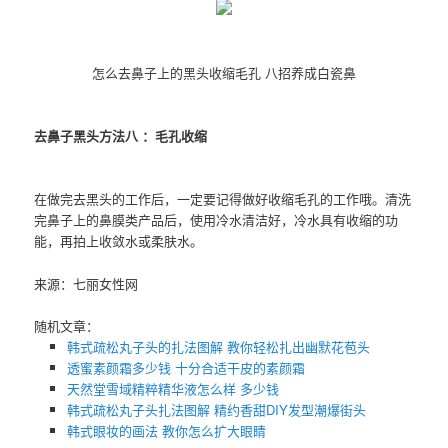
怎么去鼻子上的黑头收缩毛孔 八招养成白瓷鼻
去鼻子黑头方法八 ：毛孔收缩
在做完去黑头的工作后，一定要记得做好收缩毛孔的工作哦。清洗
完鼻子上的鼻膜类产品后，使用冷水清洁好，冷水具有收缩的功
能，再拍上收敛水或柔肤水。
来源：七丽女性网
随机文章：
韩式疏松丸子头的扎法图解 教你轻松扎出幽默花苞头
透蜜素颜霜多少钱 十分合适干皮的素颜霜
天然堂雪域精粹精华液怎么样 多少钱
韩式疏松丸子头扎法图解 精约香甜DIY发型潮爆街头
韩式眼妆的画法 教你怎么扩大眼睛