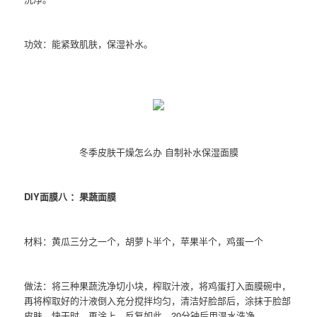
功效：能紧致肌肤，保湿补水。
冬季皮肤干燥怎么办 自制补水保湿面膜
DIY面膜八 ：果蔬面膜
材料：黄瓜三分之一个，胡萝卜半个，苹果半个，鸡蛋一个
做法：将三种果蔬洗净切小块，榨取汁液，将鸡蛋打入面膜碗中，
再将榨取好的汁液倒入充分搅拌均匀，清洁好脸部后，涂抹于脸部
皮肤，快干时，再涂上，反复如此，20分钟后用温水洗净。