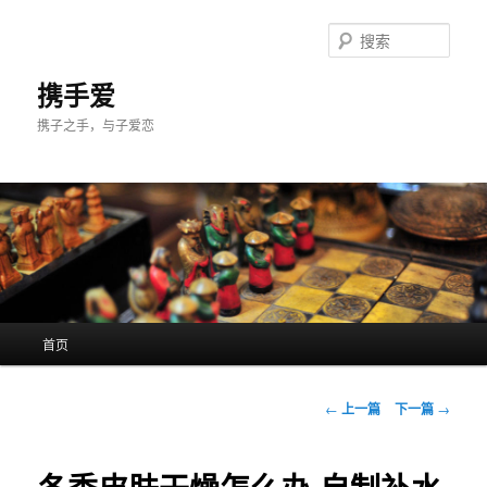
跳
至
搜
主
索
内
携手爱
容
携子之手，与子爱恋
区
域
主
首页
页
文
←
上一篇
下一篇
→
章
导
航