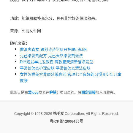
功效：能给肌肤补充水分，具有非常好的保湿效果。
来源：七丽女性网
随机文章：
做清爽森女 跟刘诗诗学夏日护肤小知识
克己染发剂配方 克己天然染发剂做法
DIY短发半扎发教程 两款夏天清新洁净发型
平常该怎么护理皮肤 平常该怎么清洁皮肤
女性怎样美容养颜延缓衰老 管理七个良好的习惯变少年儿童
皮肤
此条目是由
爱love
发表在
护肤
分类目录的。将
固定链接
加入收藏夹。
Copyright © 1998-2026
携手爱
Corporation, All Rights Reserved.
粤ICP备12006455号