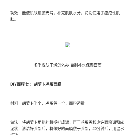
功效：能使肌肤细腻光滑，补充肌肤水分，特别使用于痤疮性肌
肤。
冬季皮肤干燥怎么办 自制补水保湿面膜
DIY面膜七 ：胡萝卜鸡蛋面膜
材料：胡萝卜半个，鸡蛋黄一个，面粉适量
做法：将胡萝卜用搅拌机搅拌成泥，再于鸡蛋黄和少许面粉调和成
泥状，清洁好脸部后，将做好的面膜敷于脸部，20分钟后，用温水
洗净。