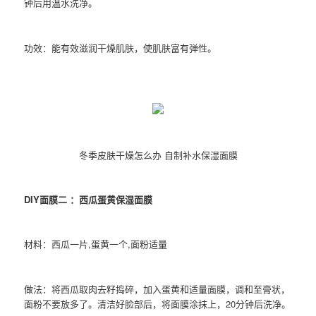
钟后用温水洗净。
功效：能有效滋润干燥肌肤，使肌肤富有弹性。
冬季皮肤干燥怎么办 自制补水保湿面膜
DIY面膜二 ：西瓜蛋黄保湿面膜
材料：西瓜一片,蛋黄一个,面粉适量
做法：将西瓜取肉去籽捣碎，加入蛋黄和适量面膜，调和至膏状，
面粉不要放多了。清洁好脸部后，将面膜涂抹上，20分钟后洗净。