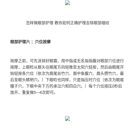
怎样做眼部护理 教你如何正确护理去除眼部细纹
眼部护理六 ：穴位按摩
按摩之前，可先涂抹好眼霜，用中指或无名指指腹对眼部穴位进行
按摩，上眼睑从眼头往眼尾方向轻推至太阳穴轻按，然后由眼尾开
始轻按各穴位（依次为眉尾丝竹穴、眉中鱼腹穴、眉头攒竹穴，最
后至眼头睛明穴。）下眼睑也同样，只是指压时穴位（依次为眼尾
瞳子穴，下眼中央下方的承泣穴和四白穴。）每个穴位按压2秒后
放开，重复做5—6次即可。