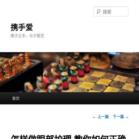
跳
至
搜
主
索
内
携手爱
容
携子之手，与子爱恋
区
域
主
首页
页
文
←
上一篇
下一篇
→
章
导
航