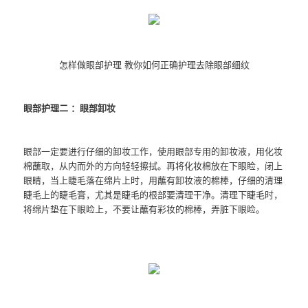
怎样做眼部护理 教你如何正确护理去除眼部细纹
眼部护理二 ：眼部卸妆
眼部一定要进行仔细的卸妆工作，使用眼部专用的卸妆液，用化妆
棉蘸取，从内而外的方向轻轻擦拭。再将化妆棉放在下眼睑，闭上
眼睛，当上睫毛落在绵片上时，用蘸有卸妆液的棉棒，仔细的清理
睫毛上的睫毛膏，尤其是睫毛的根部要清理干净。清理下睫毛时，
将绵片垫在下眼睑上，不要让蘸有彩妆的棉棒，弄脏下眼睑。