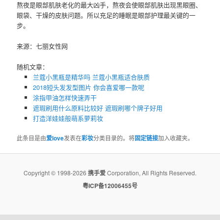
熬夜是眼部肌肤老化的最大凶手，熬夜会使眼部肌肤出现黑眼圈、
眼袋、干燥的皮肤问题。所以充足的睡眠是眼部护理最关键的一
步。
来源：七丽女性网
随机文章：
兰蔻小黑瓶是精华吗 兰蔻小黑瓶适合肤质
2018短头发发型图片 你会喜爱哪一款呢
涂指甲油怎样快速弄干
遮瑕刷用什么原料比较好 遮瑕刷哪个牌子好用
打造洋娃娃般萌系萝莉妆
此条目是由
爱love
发表在
彩妆
分类目录的。将
固定链接
加入收藏夹。
Copyright © 1998-2026
携手爱
Corporation, All Rights Reserved.
粤ICP备12006455号