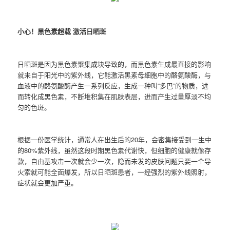
小心！黑色素超载 激活日晒斑
日晒斑是因为黑色素聚集成块导致的，而黑色素生成最直接的影响
就来自于阳光中的紫外线，它能激活黑素母细胞中的酪氨酸酶，与
血液中的酪氨酸酶产生一系列反应，生成一种叫“多巴”的物质，进
而转化成黑色素，不断堆积集在肌肤表层，进而产生过量厚淡不均
匀的色斑。
根据一份医学统计，通常人在出生后的20年，会密集接受到一生中
的80%紫外线，虽然这段时期黑色素代谢快，但细胞的健康就像存
款，自由基攻击一次就会少一次，隐而未发的皮肤问题只要一个导
火索就可能全面爆发，所以日晒斑患者，一经强烈的紫外线照射，
症状就会更加严重。