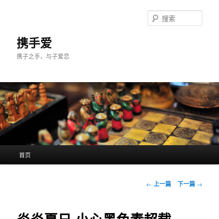
跳
至
搜
主
索
内
携手爱
容
携子之手，与子爱恋
区
域
主
首页
页
文
←
上一篇
下一篇
→
章
导
航