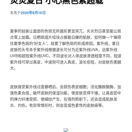
炎炎夏日 小心黑色素超载
发表于
2020年9月16日
夏季的轻装让面部的色斑无所遁形更显突兀，炎炎烈日甚至能让斑
点雪上加霜。日晒斑成片结块占据着白嫩的肌肤，如何做一个镇得
住夏季色斑的“好女人”，就要了解色斑的形成原因。紫外线，夏日
皮肤的头号杀手紫外线根据波长可分为近紫外线UVA，远紫外线
UVB和超短紫外线UVC，不同波长对人体皮肤渗透程度不同，短波
紫外线可穿过真皮，中波则可进入真皮，波长愈短，对皮肤伤害越
大。
皮肤接受紫外线过度暴晒后，会损伤表皮细胞；活化酪胺酸酶，加
速色素合成，破坏皮肤的保湿功能，使皮肤变得干燥，让真皮层中
的弹力纤维受损，使细纹产生，在强烈照射下，还会造成肌肤发
炎、灼伤。有异常情形时，则会变成色素性的皮肤癌等。