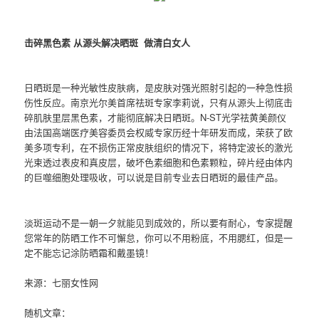
击碎黑色素 从源头解决晒斑 做清白女人
日晒斑是一种光敏性皮肤病，是皮肤对强光照射引起的一种急性损
伤性反应。南京光尔美首席祛斑专家李莉说，只有从源头上彻底击
碎肌肤里层黑色素，才能彻底解决日晒斑。N-ST光学祛黄美颜仪
由法国高端医疗美容委员会权威专家历经十年研发而成，荣获了欧
美多项专利，在不损伤正常皮肤组织的情况下，将特定波长的激光
光束透过表皮和真皮层，破坏色素细胞和色素颗粒，碎片经由体内
的巨噬细胞处理吸收，可以说是目前专业去日晒斑的最佳产品。
淡斑运动不是一朝一夕就能见到成效的，所以要有耐心，专家提醒
您常年的防晒工作不可懈怠，你可以不用粉底，不用腮红，但是一
定不能忘记涂防晒霜和戴墨镜！
来源：七丽女性网
随机文章：