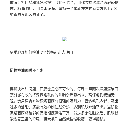
做法：将白醋和纯净水按1：3比例混合，用化妆棉沾混合液轻轻擦
拭，3到5遍后，用温水洗净。坚持一个星期左右你就会发现T字区
的真的没那么的油了。
夏季脸部如何控油 7个妙招赶走大油田
矿物控油面膜不可少
要解决出油问题，面膜也是必不可少的，每周一至两次深层清洁面
膜能够有效的将深藏毛孔内的油脂杂质吸出来，确保毛孔畅通无
阻。选用清爽矿物泥浆面膜有很强的吸附力，直达毛孔内部，吸出
过多的油脂，还能有效抑制油脂分泌，达到肌肤水油平衡。当矿物
泥浆面膜将脸部的污垢彻底清洁干净，带走多余油脂之后，肌肤就
能恢复正常的呼吸，粗大毛孔自然就慢慢收缩，变得细腻。