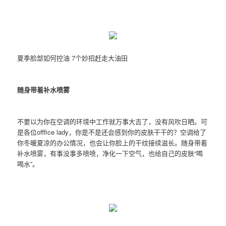
夏季脸部如何控油 7个妙招赶走大油田
随身带着补水喷雾
不要以为你在空调的环境中工作就万事大吉了，没有风吹日晒。可
是各位offfice lady，你是不是还会感到你的皮肤干干的？空调给了
你冬暖夏凉的办公情况，也会让你脸上的干纹接续滋长。随身带着
补水喷雾，有事没事多喷喷，净化一下空气，也给自己的皮肤“喝
喝水”。