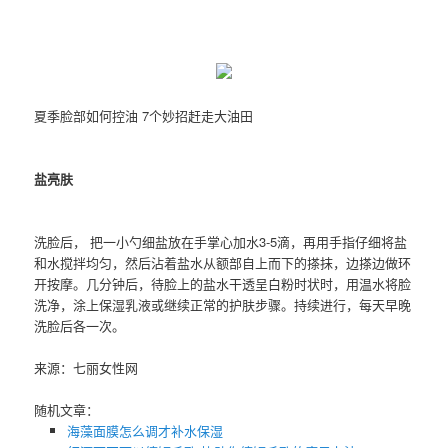
夏季脸部如何控油 7个妙招赶走大油田
盐亮肤
洗脸后， 把一小勺细盐放在手掌心加水3-5滴，再用手指仔细将盐
和水搅拌均匀，然后沾着盐水从额部自上而下的搽抹，边搽边做环
开按摩。几分钟后，待脸上的盐水干透呈白粉时状时，用温水将脸
洗净，涂上保湿乳液或继续正常的护肤步骤。持续进行，每天早晚
洗脸后各一次。
来源：七丽女性网
随机文章：
海藻面膜怎么调才补水保湿