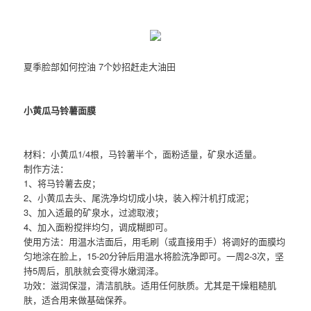
夏季脸部如何控油 7个妙招赶走大油田
小黄瓜马铃薯面膜
材料：小黄瓜1/4根，马铃薯半个，面粉适量，矿泉水适量。
制作方法：
1、将马铃薯去皮；
2、小黄瓜去头、尾洗净均切成小块，装入榨汁机打成泥；
3、加入适最的矿泉水，过滤取液；
4、加入面粉搅拌均匀，调成糊即可。
使用方法：用温水洁面后，用毛刷（或直接用手）将调好的面膜均
匀地涂在脸上，15-20分钟后用温水将脸洗净即可。一周2-3次，坚
持5周后，肌肤就会变得水嫩润泽。
功效：滋润保湿，清洁肌肤。适用任何肤质。尤其是干燥粗糙肌
肤，适合用来做基础保养。