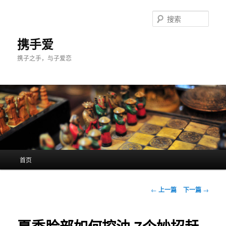
跳
至
搜
主
索
内
携手爱
容
携子之手，与子爱恋
区
域
主
首页
页
文
←
上一篇
下一篇
→
章
导
航