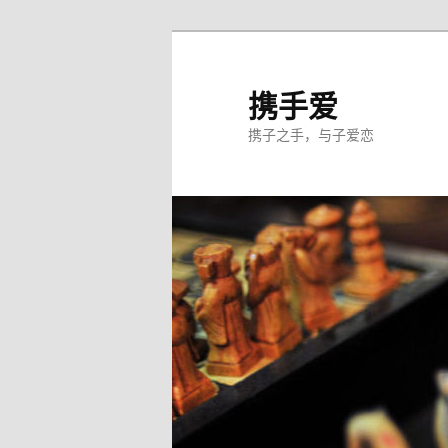
跳
至
主
携手爱
内
携子之手，与子爱恋
容
区
域