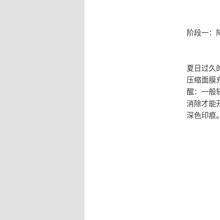
阶段一：
夏日过久
压缩面膜
醒：一般
消除才能
深色印痕