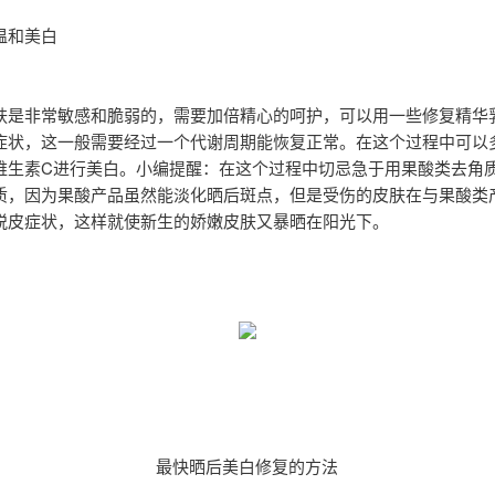
温和美白
肤是非常敏感和脆弱的，需要加倍精心的呵护，可以用一些修复精华
症状，这一般需要经过一个代谢周期能恢复正常。在这个过程中可以
维生素C进行美白。小编提醒：在这个过程中切忌急于用果酸类去角
质，因为果酸产品虽然能淡化晒后斑点，但是受伤的皮肤在与果酸类
脱皮症状，这样就使新生的娇嫩皮肤又暴晒在阳光下。
最快晒后美白修复的方法