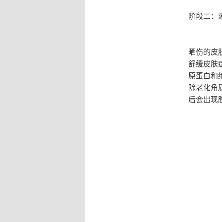
阶段二：
晒伤的皮
舒缓皮肤
原蛋白和
除老化角
后会出现