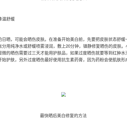
降温舒缓
的日晒，可能会晒伤皮肤。在准备开始美白前，先要把皮肤状态舒缓
充分用纯净水或舒缓喷雾浸润，敷上20分钟，镇静修复晒伤的皮肤。
轻微的晒伤需要过三天才能用护肤品，如果过度晒伤就要等到红肿水
开始护肤，另外过度晒伤最好使用抗生素药膏，因为药粉会使肌肤形
。
最快晒后美白修复的方法