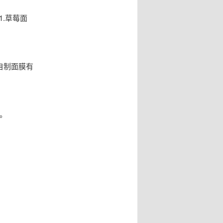
.草莓面
自制面膜有
。