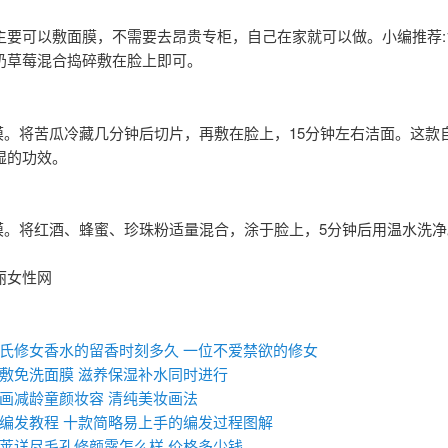
主要可以敷面膜，不需要去昂贵专柜，自己在家就可以做。小编推荐:1
奶草莓混合捣碎敷在脸上即可。
面膜。将苦瓜冷藏几分钟后切片，再敷在脸上，15分钟左右洁面。这款
湿的功效。
面膜。将红酒、蜂蜜、珍珠粉适量混合，涂于脸上，5分钟后用温水洗净
丽女性网
：
氏修女香水的留香时刻多久 一位不爱禁欲的修女
敷免洗面膜 滋养保湿补水同时进行
画减龄童颜妆容 清纯美妆画法
编发教程 十款简略易上手的编发过程图解
莱详尽毛孔修颜露怎么样 价格多少钱