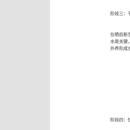
阶段三：
在晒后新
水是关键
外养形成
阶段四：