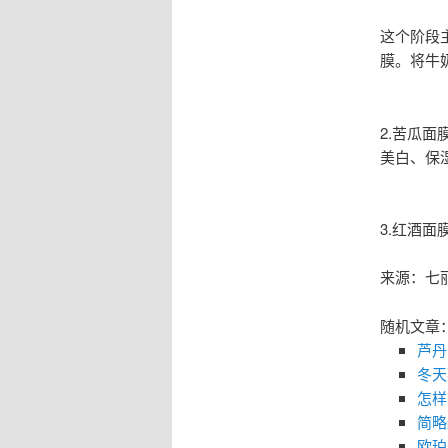
这个阶段
膜。将牛
2.苦瓜
美白、保
3.红酒
来源：七
随机文章
芦丹
冬天
怎样
简略
欧珀