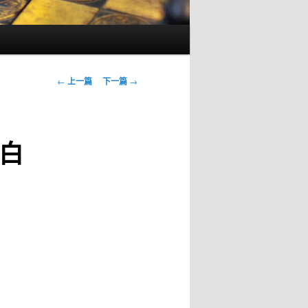
文
←
上一篇
下一篇
→
章
导
航
白