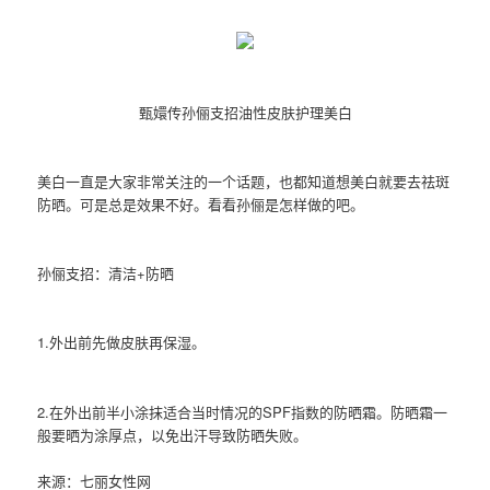
甄嬛传孙俪支招油性皮肤护理美白
美白一直是大家非常关注的一个话题，也都知道想美白就要去祛斑
防晒。可是总是效果不好。看看孙俪是怎样做的吧。
孙俪支招：清洁+防晒
1.外出前先做皮肤再保湿。
2.在外出前半小涂抹适合当时情况的SPF指数的防晒霜。防晒霜一
般要晒为涂厚点，以免出汗导致防晒失败。
来源：七丽女性网