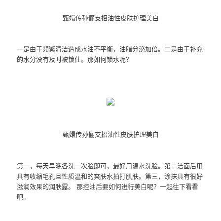
甄嬛传孙俪支招油性皮肤护理美白
一是由于频繁清洁造成水油不平衡，油脂分泌加倍。二是由于补充
的水分没有及时被锁住。那如何锁水呢？
甄嬛传孙俪支招油性皮肤护理美白
第一，每天早晚各洗一次脸即可，最好用温水洗脸。第二洁面后用
具有收缩毛孔且性质温和的爽肤水拍打肌肤。第三，涂抹具有很好
滋润效果的润肤露。 那控油后要如何进行美白呢？一起往下看看
吧。