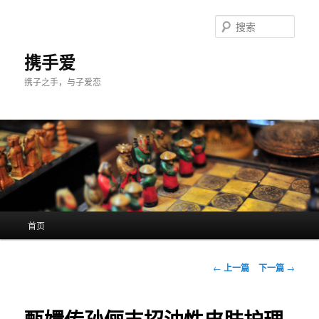
跳
至
搜
主
索
内
携手爱
容
携子之手，与子爱恋
区
域
主
首页
页
文
←
上一篇
下一篇
→
章
导
航