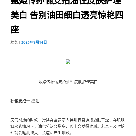
甄嬛传孙俪支招油性皮肤护理
美白 告别油田细白透亮惊艳四
座
发表于
2020年9月14日
甄嬛传孙俪支招油性皮肤护理美白
孙俪支招一.控油
天气炎热的时候，常待在空调室内特别容易造成皮肤干燥，在肌肤
缺水的情况下，油脂分泌会增多，脸上会觉得油腻。若果不及时护
理就会毛孔增大，长痘和产生细纹。