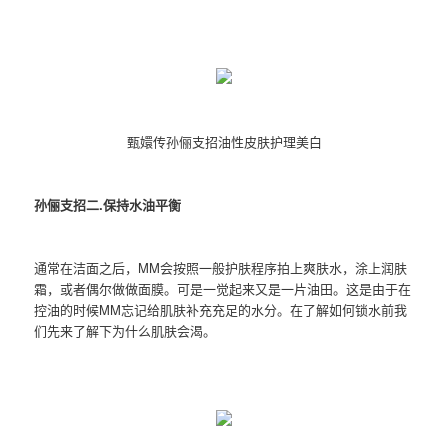
甄嬛传孙俪支招油性皮肤护理美白
孙俪支招二.保持水油平衡
通常在洁面之后，MM会按照一般护肤程序拍上爽肤水，涂上润肤
霜，或者偶尔做做面膜。可是一觉起来又是一片油田。这是由于在
控油的时候MM忘记给肌肤补充充足的水分。在了解如何锁水前我
们先来了解下为什么肌肤会渴。