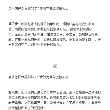
夏季怎样保养脚部 7个步骤完美驾驭恨天高
第五步：
给脚趾涂上闪耀的指甲油吧，樱桃红能衬托皮肤非常白
皙，而橘红色则会让你看起来健康且阳光。 要使大脚显得小一
些，应选用浅色的趾甲油，如浅玫瑰色。不要使用亮丽醒目的色
彩，宜用不发光的色调，如粉红或浅棕色，不要涂满整个趾甲，左
右各留点空白，则能达到修长的效果。
夏季怎样保养脚部 7个步骤完美驾驭恨天高
第六步：
如果你的死皮和老茧实在太顽固，那不要期望一次护理就
能完全恢复光滑的足部皮肤，你可能需要2~3次才能全部清理干净
老废角质。之后也需要一周一次维持你来之不易的成果，才能杜绝
脚步粗糙和死皮的泛滥哦！