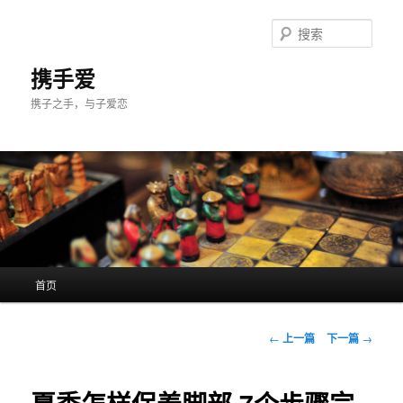
跳
至
搜
主
索
内
携手爱
容
携子之手，与子爱恋
区
域
主
首页
页
文
←
上一篇
下一篇
→
章
导
航