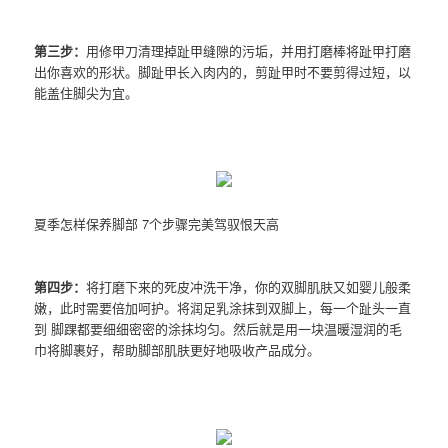
第三步：
用修甲刀清理掉趾甲缝隙的污垢，并用打磨棒将趾甲打磨
出你喜欢的形状。脚趾甲长入肉内的，剪趾甲时不要剪得过短，以
能盖住脚尖为宜。
夏季怎样保养脚部 7个步骤完美驾驭恨天高
第四步：
将打磨下来的死皮冲洗干净，你的双脚肌肤又如婴儿般柔
嫩，此时需要倍加呵护。将润足乳涂抹到双脚上，每一个趾头一直
到 脚踝都要细细密密的涂抹均匀。然后就是用一块温暖湿润的毛
巾将脚裹好，帮助脚部肌肤更好地吸收产品成分。