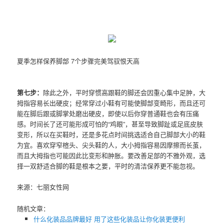
夏季怎样保养脚部 7个步骤完美驾驭恨天高
第七步：
除此之外，平时穿惯高跟鞋的脚还会因重心集中足肿，大
拇指容易长出硬皮；经常穿过小鞋有可能使脚部变畸形，而且还可
能在脚后跟或脚掌处磨出硬皮，即使以后你穿普通鞋也会有压痛
感。时间长了还可能形成可怕的“鸡眼”，甚至导致脚趾或足底皮肤
变形，所以在买鞋时，还是多花点时间挑选适合自己脚部大小的鞋
为宜。喜欢穿窄楦头、尖头鞋的人，大小拇指容易因摩擦而长茧，
而且大拇指也可能因此比变形和肿胀。要改善足部的不雅外观，选
择一双舒适合脚的鞋是根本之要，平时的清洁保养更不能忽视。
来源：七丽女性网
随机文章：
什么化装品品牌最好 用了这些化装品让你化装更便利