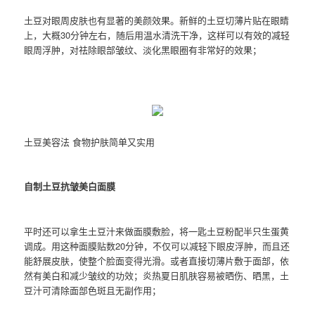
土豆对眼周皮肤也有显著的美颜效果。新鲜的土豆切薄片贴在眼睛
上，大概30分钟左右，随后用温水清洗干净，这样可以有效的减轻
眼周浮肿，对祛除眼部皱纹、淡化黑眼圈有非常好的效果；
土豆美容法 食物护肤简单又实用
自制土豆抗皱美白面膜
平时还可以拿生土豆汁来做面膜敷脸，将一匙土豆粉配半只生蛋黄
调成。用这种面膜贴数20分钟，不仅可以减轻下眼皮浮肿，而且还
能舒展皮肤，使整个脸面变得光滑。或者直接切薄片敷于面部，依
然有美白和减少皱纹的功效；炎热夏日肌肤容易被晒伤、晒黑，土
豆汁可清除面部色斑且无副作用；