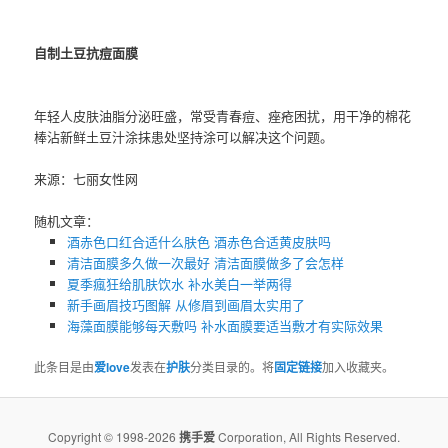
自制土豆抗痘面膜
年轻人皮肤油脂分泌旺盛，常受青春痘、痤疮困扰，用干净的棉花
棒沾新鲜土豆汁涂抹患处坚持涂可以解决这个问题。
来源：七丽女性网
随机文章：
酒赤色口红合适什么肤色 ​酒赤色合适黄皮肤吗
清洁面膜多久做一次最好 清洁面膜做多了会怎样
夏季瘋狂给肌肤饮水 补水美白一举两得
新手画眉技巧图解 从修眉到画眉太实用了
海藻面膜能够每天敷吗 补水面膜要适当敷才有实际效果
此条目是由
爱love
发表在
护肤
分类目录的。将
固定链接
加入收藏夹。
Copyright © 1998-2026
携手爱
Corporation, All Rights Reserved.