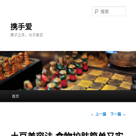
跳
至
搜
主
索
内
携手爱
容
携子之手，与子爱恋
区
域
主
首页
页
文
←
上一篇
下一篇
→
章
导
航