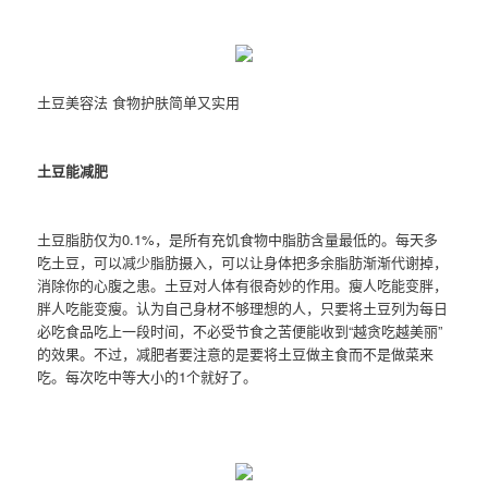
土豆美容法 食物护肤简单又实用
土豆能减肥
土豆脂肪仅为0.1%，是所有充饥食物中脂肪含量最低的。每天多
吃土豆，可以减少脂肪摄入，可以让身体把多余脂肪渐渐代谢掉，
消除你的心腹之患。土豆对人体有很奇妙的作用。瘦人吃能变胖，
胖人吃能变瘦。认为自己身材不够理想的人，只要将土豆列为每日
必吃食品吃上一段时间，不必受节食之苦便能收到“越贪吃越美丽”
的效果。不过，减肥者要注意的是要将土豆做主食而不是做菜来
吃。每次吃中等大小的1个就好了。