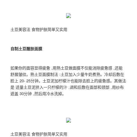
土豆美容法 食物护肤简单又实用
自制土豆醒肤面膜
如果你的面容显得疲惫 ,用熟土豆做面膜不仅能消除疲惫感 ,还能
舒展皱纹。熟土豆面膜制法 :土豆加入少量牛奶煮熟。冷却后敷在
脸上 20- 25分钟。土豆泥加柠檬汁也能除去脸上的疲惫感。其做法
是 适量土豆泥挤入一只柠檬的汁 ,调和后敷在面部和颈部 ,用纱布
遮盖 30分钟 ,然后用冷水洗掉。
土豆美容法 食物护肤简单又实用