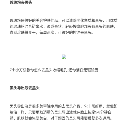
珍珠粉去黑头
珍珠粉是很好的美容护肤佳品，可以清除老化角质和黑头，用优质
的珍珠粉混合矿泉水，调成膏状。轻轻按摩脸部长有黑头的肌肤，
直到珍珠粉变干，每周两次，可很好的控油去黑头。
7个小方法教你怎么去黑头收缩毛孔 还你洁白无瑕脸庞
黑头导出液去黑头
黑头导出液是很多美容院专用的去黑头产品，它非常好用，就像卸
妆油一样，只要用取适量的黑头导出液就在脸上按摩5-8分钟自
然，肌肤就会恢复美白，对于顽固的黑头可能要反复多次运用。