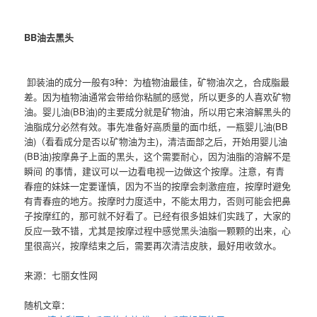
BB油去黑头
卸装油的成分一般有3种：为植物油最佳，矿物油次之，合成脂最
差。因为植物油通常会带给你粘腻的感觉，所以更多的人喜欢矿物
油。婴儿油(BB油)的主要成分就是矿物油，所以用它来溶解黑头的
油脂成分必然有效。事先准备好高质量的面巾纸，一瓶婴儿油(BB
油)（看看成分是否以矿物油为主)，清洁面部之后，开始用婴儿油
(BB油)按摩鼻子上面的黑头，这个需要耐心，因为油脂的溶解不是
瞬间 的事情，建议可以一边看电视一边做这个按摩。注意，有青
春痘的妹妹一定要谨慎，因为不当的按摩会刺激痘痘，按摩时避免
有青春痘的地方。按摩时力度适中，不能太用力，否则可能会把鼻
子按摩红的，那可就不好看了。已经有很多姐妹们实践了，大家的
反应一致不错，尤其是按摩过程中感觉黑头油脂一颗颗的出来，心
里很高兴，按摩结束之后，需要再次清洁皮肤，最好用收敛水。
来源：七丽女性网
随机文章：