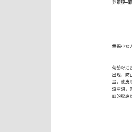
养眼膜–
幸福小女
葡萄籽油
出现，防
量，使皮
道清淡，
面的胶原