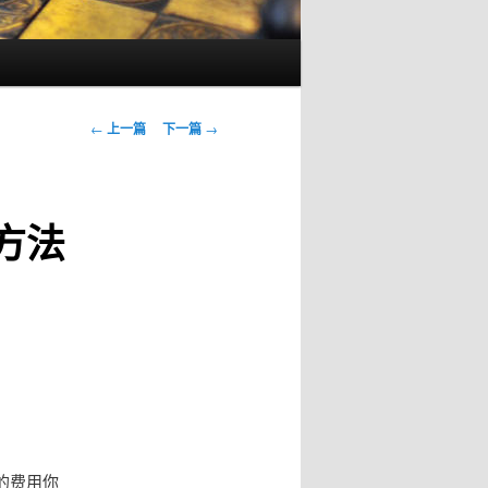
文
←
上一篇
下一篇
→
章
导
航
方法
的费用你