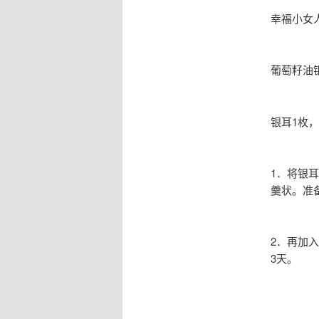
幸福小女
葡萄籽油
银耳1枚
1．将银
羹状。准
2．再加
3天。