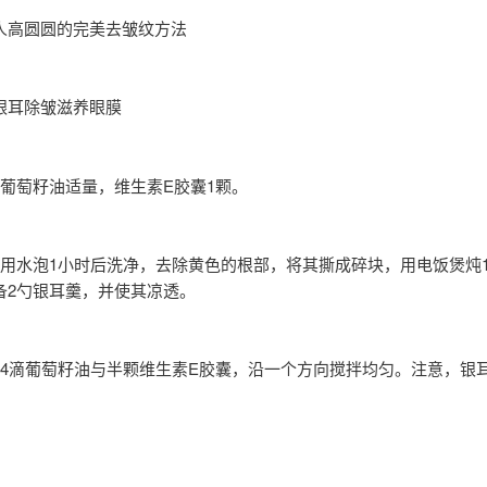
人高圆圆的完美去皱纹方法
银耳除皱滋养眼膜
，葡萄籽油适量，维生素E胶囊1颗。
耳用水泡1小时后洗净，去除黄色的根部，将其撕成碎块，用电饭煲炖
备2勺银耳羹，并使其凉透。
入4滴葡萄籽油与半颗维生素E胶囊，沿一个方向搅拌均匀。注意，银