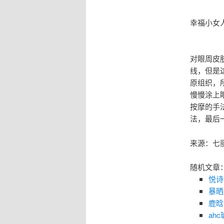
幸福小女
对眼周皮
线，但是
原组织，
慢慢涂上
按摩的手
法，最后
来源：七
随机文章
悦诗
暴晒
鹿晗
ah