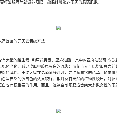
葡萄籽油银耳除皱滋养眼膜，能很好地滋养眼周的脆弱肌肤。
人高圆圆的完美去皱纹方法
含有大量的维生素E和原花青素、亚麻油酸，其中的亚麻油酸可以抵
止机体老化，减少皮肤中胶原蛋白的流失；而花青素可以增加弹力纤
肤保持弹性。不过大家在选葡萄籽油时，要注意看它的色泽。通常情
颜色呈自然的淡黄色的效果较好；银耳富有天然的植物性胶质，对补
蛋白也有很重要的作用。而且，这款自制眼膜适合绝大多数女性的眼