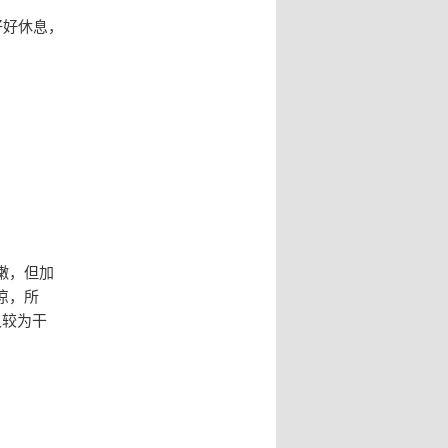
好好休息，
嫩，但加
凉，所
又较为干