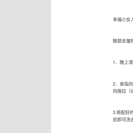
幸福小女
眼部去皱
1．晚上
2．食指
向拖拉（
3.将配
后即可洗