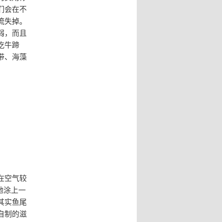
们会在不
流失掉。
弱，而且
吃牛蹄
带、海藻
在空气较
地涂上一
其实鱼尾
自制的滋