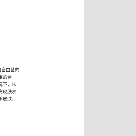
挡自由基的
维的含
况下，味
充皮肤表
周皮肤。