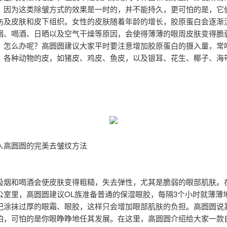
。因为这类除皱方式的效果是一时的，并不能持久，更可怕的是，它
伤及皮肤和皮下组织。女性的皮肤随着年龄的增长，胶原蛋白会逐渐
烟、喝酒、日晒以及空气干燥等原因，会使得薄薄的眼周皮肤变得脆
。怎么办呢？高圆圆建议大家平时要注意增加胶原蛋白的摄入量，常
，各种动物的皮，如猪皮、鸡皮、鱼皮，以及银耳、花生、椰子、海
人高圆圆的完美去皱纹方法
吸烟和喝酒会使皮肤变得粗糙，失去弹性，尤其是脆弱的眼部肌肤。
公室里，高圆圆建议OL族准备普通的保湿眼胶，每隔3个小时就薄薄
记涂抹过厚的眼霜、眼胶，这样只会增加眼部肌肤的负担。高圆圆说
怕，可怕的是你眼睁睁地任其发展。在这里，高圆圆介绍给大家一款