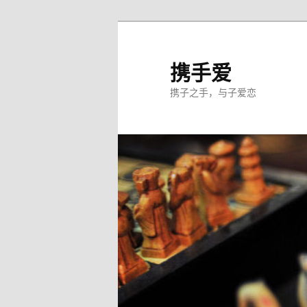
跳
至
主
携手爱
内
携子之手，与子爱恋
容
区
域