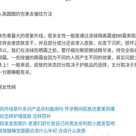
人高圆圆的完美去皱纹方法
肤伤害最大的是紫外线，很多女性一般是通过涂抹隔离霜或BB霜来阻
这样会使皮肤变干，并且部分成分还会渗入皮肤，在皮下沉积，损坏
所以，我们在涂抹防晒霜之前，要仔细在眼部擦拭精华液，待完全吸
眼霜。一些除皱的眼霜会因为不同的人而产生不同的效果，其实问题
法上！一般来说，皮肤的状态四分取决于护肤品的选择，五分取决于
一分跟睡眠有关。
丽女性网
：
风吟绿茶叶系列产品孕妇能用吗 怀孕期间肌肤还要美到爆
后怎样护理皮肤 怎样弥补
短发发型图片 老婆们赶忙给自己的男友安利款小鹿发型吧
c玻尿酸睡觉面膜合适什么年纪 合适什么肤质