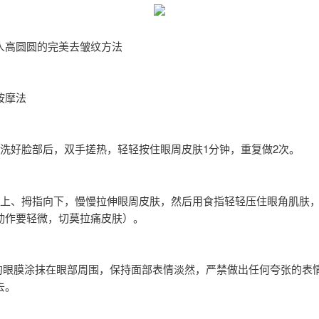
人高圆圆的完美去皱纹方法
按摩法
清洗好脸部后，双手搓热，轻轻按住眼周皮肤1分钟，重复做2次。
向上、拇指向下，慢慢拉伸眼周皮肤，然后用食指轻轻压住眼角肌肤
动作要轻微，切莫拉痛皮肤）。
好的眼膜涂抹在眼部周围，保持面部表情淡然，严禁做出任何夸张的表
去。