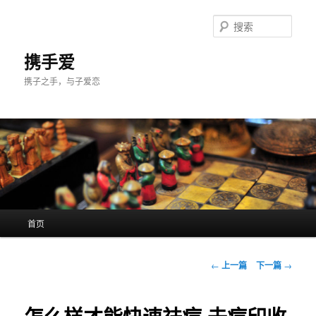
跳
至
搜
主
索
内
携手爱
容
携子之手，与子爱恋
区
域
主
首页
页
文
←
上一篇
下一篇
→
章
导
航