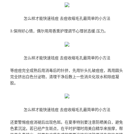
怎么样才能快速祛痘 去痘收缩毛孔最简单的小方法
3.保持好心情，偶尔用用香熏护理调节心理状态缓.压力。
怎么样才能快速祛痘 去痘收缩毛孔最简单的小方法
等痘痘完全成熟后用消毒后的针挤，先用针头扎破痘痘，再用圆头
完全挤出白色分泌物，清理干净后敷上一些消炎化妆水和除痘凝
胶。
怎么样才能快速祛痘 去痘收缩毛孔最简单的小方法
还要警惕痘痘消褪后出现色斑。在夏季特别要注意防晒美白，避免
色素沉淀。若已经产生斑点，在平时护理时用美白精华来按摩，帮