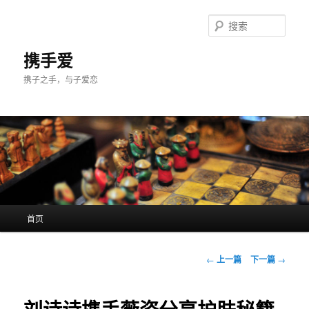
跳
至
搜
主
索
内
携手爱
容
携子之手，与子爱恋
区
域
主
首页
页
文
←
上一篇
下一篇
→
章
导
航