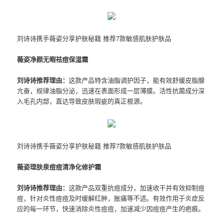
刘诗诗携手薇姿分享护肤秘籍 推荐7款敏感肌肤护肤品
薇姿净颜无暇祛痘保湿霜
刘诗诗推荐理由：
这款产品特含油脂调护因子，能有效舒缓皮脂腺
亢奋，规律油脂分泌，迅速在表面形成一层薄膜。活性抗菌成分深
入毛孔内部，直达导致皮肤瑕疵的真正根源。
刘诗诗携手薇姿分享护肤秘籍 推荐7款敏感肌肤护肤品
薇姿理肤泉痘痘清净化修护霜
刘诗诗推荐理由：
这款产品双重抗痘成分，加速收干并有效抑制痘
痘，针对炎性痘痘及时缓解红肿，胀痛等不适。有效作用于炎症反
应的每一环节，快速消除炎性痘痘，加速减少因痘痘产生的疤痕。