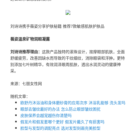
刘诗诗携手薇姿分享护肤秘籍 推荐7款敏感肌肤护肤品
薇姿温泉矿物润眼凝露
刘诗诗推荐理由：
这款产品独特的滚珠设计，按摩眼部肌肤，全面
舒缓疲劳，改善因缺水而导致的干纹细纹，消除眼袋和浮肿。更特
别添加七叶树精华，有效润泽眼周肌肤，透出水润灵动的健康神
采。
来源：七丽女性网
随机文章：
欧舒丹沐浴油和身体磨砂膏的应用次序 沐浴乳能够 洗头发吗
眼部去皱纹最好的办法 怎么防止眼部皱纹困扰
皮肤保养会越宠越伤你清楚吗
假发片和假发套哪个更好 假发片戴久了有损害吗
脸型与发型的调配亮点 选对发型刻画完美脸型