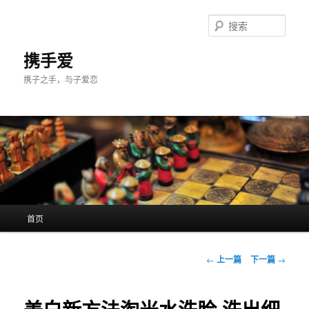
跳
至
搜
主
索
内
携手爱
容
携子之手，与子爱恋
区
域
主
首页
页
文
←
上一篇
下一篇
→
章
导
航