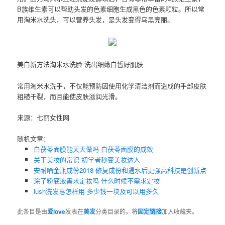
B族维生素可以帮助头发的色素细胞生成黑色的色素颗粒。所以常
用淘米水洗头，可以营养头发，是头发变得乌黑亮丽。
美白新方法淘米水洗脸 洗出细嫩白皙好肌肤
常用淘米水洗手，不仅能预防因使用化学清洁剂而造成的手部皮肤
粗糙干裂，而且能使皮肤滋润光滑。
来源：七丽女性网
随机文章：
白茯苓面膜能天天做吗 白茯苓面膜的成效
关于美妆的常识 初学者秒变美妆达人
安耐晒金瓶成份2018 修复成份和遇水后更强高科技是创新点
涂了粉底液需求定妆吗​ 什么时候不需求定妆
lush洗发皂怎样用 多少钱一块及可以用多久
此条目是由
爱love
发表在
美发
分类目录的。将
固定链接
加入收藏夹。