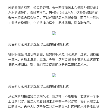
米的表面含有钾，经实验证明，头一两道淘米水会呈现PH值为5.5
左右的弱酸性，洗过两次后，PH值约为7.2左右，这种呈弱碱性的
淘米水很适合清洗物品，可以代替肥皂水洗掉皮脂，而且与一般的
工业洗衣粉相比，它的洗净力适中，质地温和，没有副作用。
美白新方法淘米水洗脸 洗出细嫩白皙好肌肤
等妈妈做饭时潜伏在周围，见妈妈把米粒用水洗泡，过滤，倒掉第
一道水，再放水洗涤，过滤，等等，这时要眼明手快地阻止这道宝
贵的水被倒掉。对，我们需要使用的正是第二道的淘米水。
美白新方法淘米水洗脸 洗出细嫩白皙好肌肤
满心欢喜地接过第二道淘米水，就这样可不能用哦，要放置一个晚
上让它沉淀，第二天能看到淘米水中有一些沉淀物，我们只需要上
层的清水，再兑入比这些多二分之一的温水！这样的水才是能让我