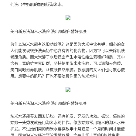
们洗出牛奶肌的加强版淘米水。
美白新方法淘米水洗脸 洗出细嫩白皙好肌肤
为什么淘米水能有这般功效呢？这是因为大米中含有钾，细心的女
人们能发现很多洗面奶中也含有钾的化合物，因为钾可以去除肌肤
老废角质。而大米溶于水后还会产生水溶性维生素和矿物质，其中
含有丰富的维生素B 群，坚持使用淘米水洗脸，可以温和去角质、
美白同时滋养肌肤，让皮肤自然细腻。敏感肌的女人们也可放心使
用。想要牛奶肌吗？再也不要浪费你家的淘米水啦！
美白新方法淘米水洗脸 洗出细嫩白皙好肌肤
淘米水还能养发固发防脱。还有护发、亮发的功效。据说，傣族的
姑娘一头秀发就是用淘米水的佳作。傣族姑娘常用糯米的淘米水来
护发。不过她们用的淘米水要存放半个月或是一个月的时间才能使
用。因为淘米水经过沉淀发酵以后，含有非常丰富的B族维生素，