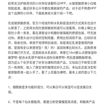
经常关注护肤资讯的小伙伴应该都听过HFP，从玻尿酸原液小白瓶
到肌底液，最近好多公众号都在推她家的产品，对于还不熟悉HFP
这个品牌的小伙伴，下面就来给大家介绍一下吧。
先说玻尿酸原液，官方介绍说的和水乳粉底混合的方式其实也没什
么新意了，之前用太阳社玻尿酸就知道可以混着用，价格上嘛比太
阳社小贵一丢丢，看在滴管设计和磨砂玻璃瓶的质感包装，哼先放
过你。滴管头设计比较好控制用量，质地比较润但不油，比较好涂
开，吸收也快。单用不觉得特别滋润，但是滴在乳液里使用的肤
感，是我有史以来感觉坠！吼！的！滋润效果比较长久，这款原液
的正确打开方式，还是助攻水乳就好。单靠它15ml那么点想保湿你
做梦吧~配合水乳想不保持水润你也做梦吧~然后是烟酰胺原液。
因为这么个化学名查了好多功课和同类产品，又怕自己不耐受又想
万一有用呢，陷入了薛定谔的猫理论好久之后，本仙女还是决定和
玻尿酸原液一起入手了。看了上百篇功课吧，基本上说的是以下几
点：
1、烟酰胺是多功能好成分，可以美白可以保湿可以促进蛋白生
成。
2、不是每个仙女都能用，要建立耐受慢慢提高浓度，和酸类产品