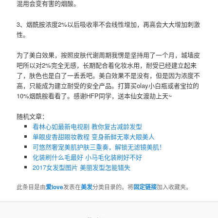
混用会变有害的烟酸。
3、烟酰胺浓度2%以后吸收率不会线性增加，再高会大大增加刺激
性。
为了美白效果，按照皮肤代谢周期我愣是坚持用了一个月，城墙皮
吧所以对2%完全无感，长期配合着化妆水用，耐受已经建立起来
了，肤色也是白了一丢丢吧。美白效果不是没有，但是因为浓度不
高，只能成为建立耐受的安全产品。打算买olay小白瓶或者宝拉的
10%烟酰胺看看了。感谢HFP同学，送本仙女渡劫上天~
随机文章：
看林心如最新电视剧 教你复古减龄发型
单眼皮香甜眼妆教程 变身新鲜无辜大眼美人
可悠然奢宠美肌护肤三重奏，解锁无滤镜美肌！
化装刷什么毛最好​ 小马毛化装刷好不好
2017女发型图片 美丽发型怎能错失
此条目是由
爱love
发表在
美发
分类目录的。将
固定链接
加入收藏夹。