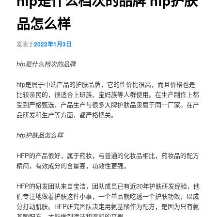
hfp是什么档次的品牌 hfp护肤
品怎么样
发表于
2022年1月3日
hfp是什么档次的品牌
hfp是属于中端产品的护肤品牌，它的性价比很高，而且价格也是
比较亲民的，很适合上班族、宝妈族等人群使用。在生产制作上都
受到严格甄选，产品生产与很多大牌护肤品隶属于同一厂家。在产
品研发和生产等方面，都严格把关。
hfp护肤品怎么样
HFP的产品很好，属于药妆，与普通的化妆品相比，药妆品的配方
精简，有效成分的含量高，功效性更强。
HFP的研发团队来自宝洁，团队成员已有近20年护肤研发经验，他
们专注地做着护肤这件小事，一个单品就吃透一个护肤功效，以成
分打动肌肤。HFP研究团队决定用氨基酸作为配方，是因为只有氨
基酸配方，才能做到清洁和温和的平衡。