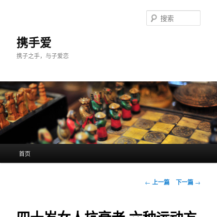
跳
至
搜
主
索
内
携手爱
容
携子之手，与子爱恋
区
域
主
首页
页
文
←
上一篇
下一篇
→
章
导
航