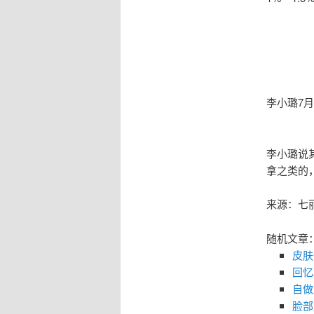
李小璐7
李小璐说
拿之类的
来源：七
随机文章
皮肤
回忆2
自做
脸部