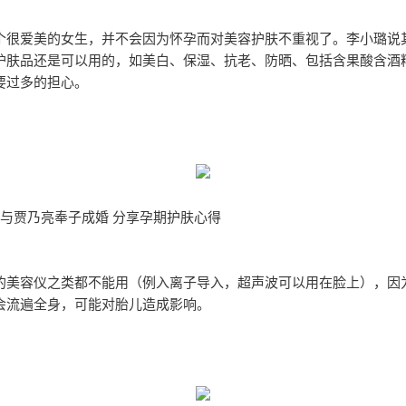
个很爱美的女生，并不会因为怀孕而对美容护肤不重视了。李小璐说
护肤品还是可以用的，如美白、保湿、抗老、防晒、包括含果酸含酒
要过多的担心。
月与贾乃亮奉子成婚 分享孕期护肤心得
的美容仪之类都不能用（例入离子导入，超声波可以用在脸上），因
会流遍全身，可能对胎儿造成影响。