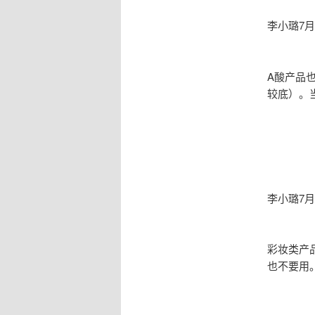
李小璐7
A酸产品
较底）。
李小璐7
彩妆类产
也不要用