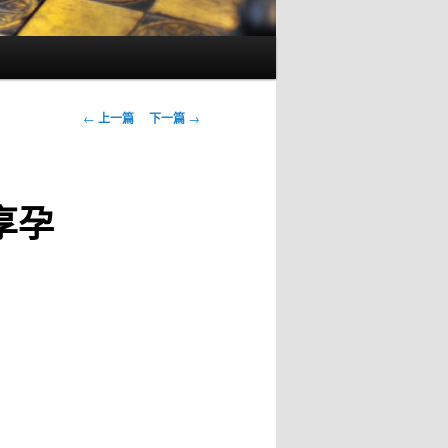
文
←
上一篇
下一篇
→
章
导
航
享孕