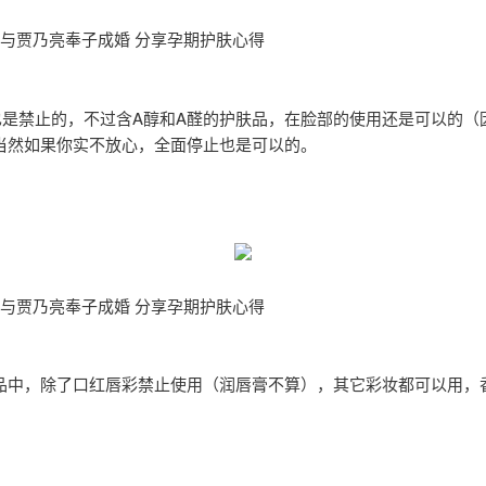
月与贾乃亮奉子成婚 分享孕期护肤心得
也是禁止的，不过含A醇和A醛的护肤品，在脸部的使用还是可以的（
当然如果你实不放心，全面停止也是可以的。
月与贾乃亮奉子成婚 分享孕期护肤心得
品中，除了口红唇彩禁止使用（润唇膏不算），其它彩妆都可以用，
。