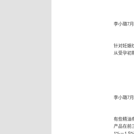
李小璐7
针对妊娠
从受孕初
李小璐7
有些精油
产品在前
1%－1