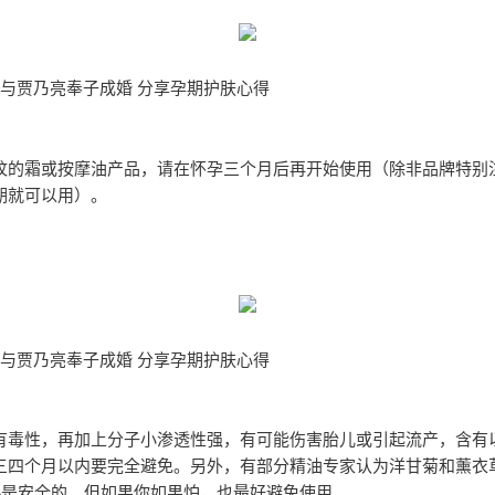
月与贾乃亮奉子成婚 分享孕期护肤心得
纹的霜或按摩油产品，请在怀孕三个月后再开始使用（除非品牌特别
期就可以用）。
月与贾乃亮奉子成婚 分享孕期护肤心得
有毒性，再加上分子小渗透性强，有可能伤害胎儿或引起流产，含有
三四个月以内要完全避免。另外，有部分精油专家认为洋甘菊和薰衣
.5%是安全的，但如果你如果怕，也最好避免使用。