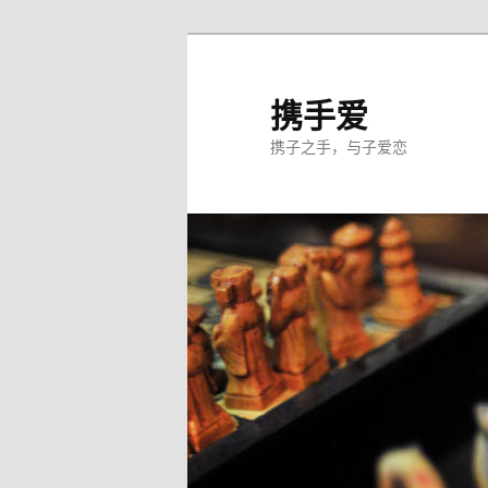
跳
至
主
携手爱
内
携子之手，与子爱恋
容
区
域