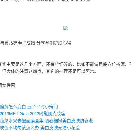
月与贾乃亮奉子成婚 分享孕期护肤心得
其实主要是这几个方面，还有些细碎的，比如不能做足底穴位按摩、
，但大体的注意这四点，其它的护理还是可以照常。
丽女性网
：
偏黄怎么变白 五个平时小窍门
013MET Gala 2013时髦朋克妆容
蔬菜水果去皱面膜全集 初春细嫩美白皮肤防衰老
肤色不均匀该怎么办 美白皮肤光洁小花脸