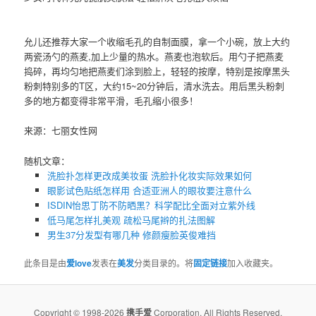
允儿还推荐大家一个收缩毛孔的自制面膜，拿一个小碗，放上大约
两瓷汤勺的燕麦,加上少量的热水。燕麦也泡软后。用勺子把燕麦
捣碎，再均匀地把燕麦们涂到脸上，轻轻的按摩，特别是按摩黑头
粉刺特别多的T区，大约15~20分钟后，清水洗去。用后黑头粉刺
多的地方都变得非常平滑，毛孔缩小很多！
来源：七丽女性网
随机文章：
洗脸扑怎样更改成美妆蛋 洗脸扑化妆实际效果如何
眼影试色贴纸怎样用 合适亚洲人的眼妆要注意什么
ISDIN怡思丁防不防晒黑？科学配比全面对立紫外线
低马尾怎样扎美观 疏松马尾辫的扎法图解
男生37分发型有哪几种 修颜瘦脸英俊难挡
此条目是由
爱love
发表在
美发
分类目录的。将
固定链接
加入收藏夹。
Copyright © 1998-2026
携手爱
Corporation, All Rights Reserved.