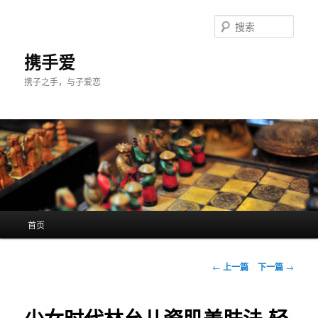
跳
至
搜
主
索
内
携手爱
容
携子之手，与子爱恋
区
域
主
首页
页
文
←
上一篇
下一篇
→
章
导
航