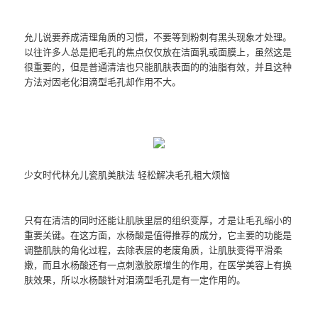
允儿说要养成清理角质的习惯，不要等到粉刺有黑头现象才处理。
以往许多人总是把毛孔的焦点仅仅放在洁面乳或面膜上，虽然这是
很重要的，但是普通清洁也只能肌肤表面的的油脂有效，并且这种
方法对因老化泪滴型毛孔却作用不大。
少女时代林允儿瓷肌美肤法 轻松解决毛孔粗大烦恼
只有在清洁的同时还能让肌肤里层的组织变厚，才是让毛孔缩小的
重要关键。在这方面，水杨酸是值得推荐的成分，它主要的功能是
调整肌肤的角化过程，去除表层的老废角质，让肌肤变得平滑柔
嫩，而且水杨酸还有一点刺激胶原增生的作用，在医学美容上有换
肤效果，所以水杨酸针对泪滴型毛孔是有一定作用的。