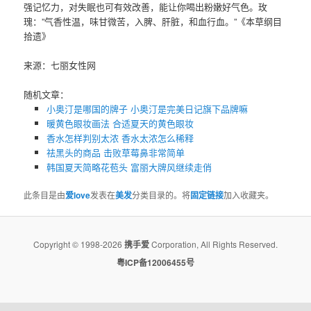
强记忆力，对失眠也可有效改善，能让你喝出粉嫩好气色。玫
瑰：”气香性温，味甘微苦，入脾、肝脏，和血行血。”《本草纲目
拾遗》
来源：七丽女性网
随机文章：
小奥汀是哪国的牌子 小奥汀是完美日记旗下品牌嘛
暖黄色眼妆画法 合适夏天的黄色眼妆
香水怎样判别太浓 ​香水太浓怎么稀释
祛黑头的商品 击败草莓鼻非常简单
韩国夏天简略花苞头 富丽大牌风继续走俏
此条目是由
爱love
发表在
美发
分类目录的。将
固定链接
加入收藏夹。
Copyright © 1998-2026
携手爱
Corporation, All Rights Reserved.
粤ICP备12006455号