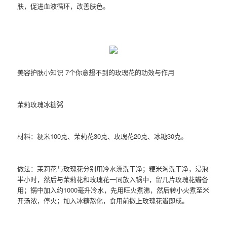
肤，促进血液循环，改善肤色。
美容护肤小知识 7个你意想不到的玫瑰花的功效与作用
茉莉玫瑰冰糖粥
材料：粳米100克、茉莉花30克、玫瑰花20克、冰糖30克。
做法：茉莉花与玫瑰花分别用冷水漂洗干净；粳米淘洗干净，浸泡
半小时，然后与茉莉花和玫瑰花一同放入锅中，留几片玫瑰花瓣备
用；锅中加入约1000毫升冷水，先用旺火煮沸，然后转小火煮至米
开汤浓，停火；加入冰糖熬化，食用前撒上玫瑰花瓣即成。