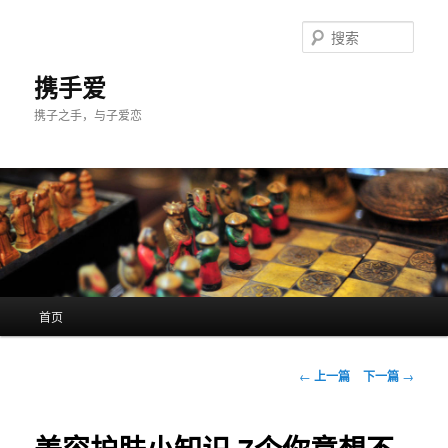
跳
至
搜
主
索
内
携手爱
容
携子之手，与子爱恋
区
域
主
首页
页
文
←
上一篇
下一篇
→
章
导
航