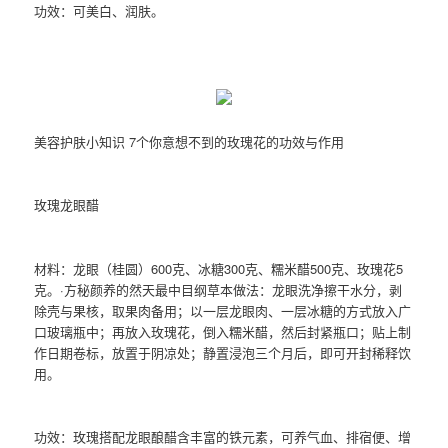
功效：可美白、润肤。
美容护肤小知识 7个你意想不到的玫瑰花的功效与作用
玫瑰龙眼醋
材料：龙眼（桂圆）600克、冰糖300克、糯米醋500克、玫瑰花5
克。·方秘颜养的然天最中目纲草本做法：龙眼洗净擦干水分，剥
除壳与果核，取果肉备用；以一层龙眼肉、一层冰糖的方式放入广
口玻璃瓶中；再放入玫瑰花，倒入糯米醋，然后封紧瓶口；贴上制
作日期卷标，放置于阴凉处；静置浸泡三个月后，即可开封稀释饮
用。
功效：玫瑰搭配龙眼酿醋含丰富的铁元素，可养气血、排宿便、增