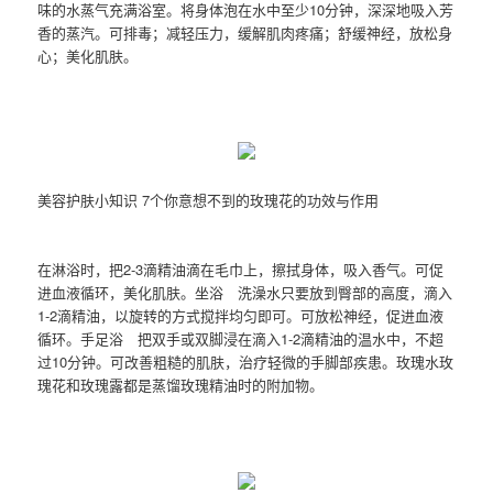
味的水蒸气充满浴室。将身体泡在水中至少10分钟，深深地吸入芳
香的蒸汽。可排毒；减轻压力，缓解肌肉疼痛；舒缓神经，放松身
心；美化肌肤。
美容护肤小知识 7个你意想不到的玫瑰花的功效与作用
在淋浴时，把2-3滴精油滴在毛巾上，擦拭身体，吸入香气。可促
进血液循环，美化肌肤。坐浴 洗澡水只要放到臀部的高度，滴入
1-2滴精油，以旋转的方式搅拌均匀即可。可放松神经，促进血液
循环。手足浴 把双手或双脚浸在滴入1-2滴精油的温水中，不超
过10分钟。可改善粗糙的肌肤，治疗轻微的手脚部疾患。玫瑰水玫
瑰花和玫瑰露都是蒸馏玫瑰精油时的附加物。