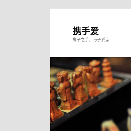
跳
至
主
携手爱
内
携子之手，与子爱恋
容
区
域