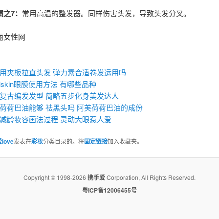
惯之7：
常用高温的整发器。同样伤害头发，导致头发分叉。
丽女性网
：
用夹板拉直头发 弹力素合适卷发运用吗
yalskin眼膜使用方法 有哪些品种
复古编发发型 简略五步化身美发达人
荷荷巴油能够 祛黑头吗 阿芙荷荷巴油的成份
减龄妆容画法过程 灵动大眼惹人爱
love
发表在
彩妆
分类目录的。将
固定链接
加入收藏夹。
Copyright © 1998-2026
携手爱
Corporation, All Rights Reserved.
粤ICP备12006455号