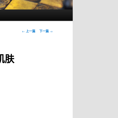
文
←
上一篇
下一篇
→
章
导
航
肌肤