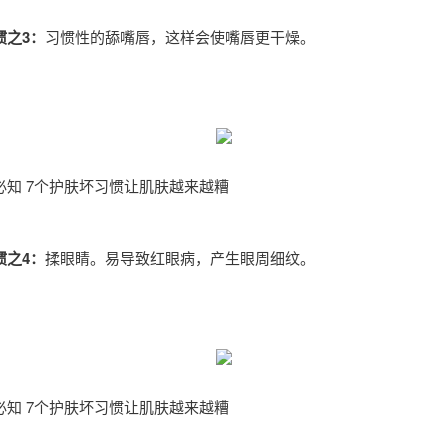
惯之3：
习惯性的舔嘴唇，这样会使嘴唇更干燥。
必知 7个护肤坏习惯让肌肤越来越糟
惯之4：
揉眼睛。易导致红眼病，产生眼周细纹。
必知 7个护肤坏习惯让肌肤越来越糟