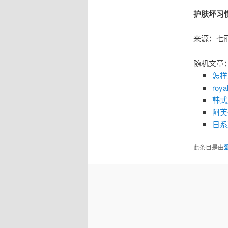
护肤坏习
来源：七
随机文章
怎样
ro
韩式
阿芙
日系
此条目是由
爱