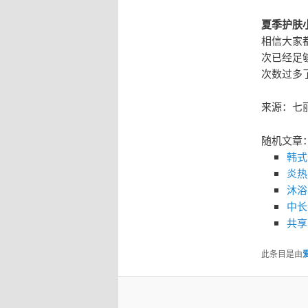
夏季护肤
相信大家
次已经足
次数过多
来源：七
随机文章
韩式
炎热
沐浴
中长
共享
此条目是由
爱