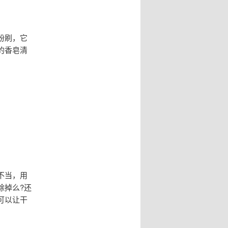
粉刷，它
的香皂清
不当，用
除掉么?还
可以让干