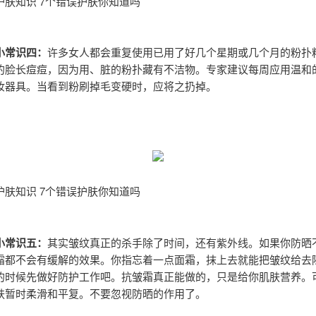
护肤知识 7个错误护肤你知道吗
小常识四：
许多女人都会重复使用已用了好几个星期或几个月的粉扑
的脸长痘痘，因为用、脏的粉扑藏有不洁物。专家建议每周应用温和
妆器具。当看到粉刷掉毛变硬时，应将之扔掉。
护肤知识 7个错误护肤你知道吗
小常识五：
其实皱纹真正的杀手除了时间，还有紫外线。如果你防晒
霜都不会有缓解的效果。你指忘着一点面霜，抹上去就能把皱纹给去
的时候先做好防护工作吧。抗皱霜真正能做的，只是给你肌肤营养。
肤暂时柔滑和平复。不要忽视防晒的作用了。