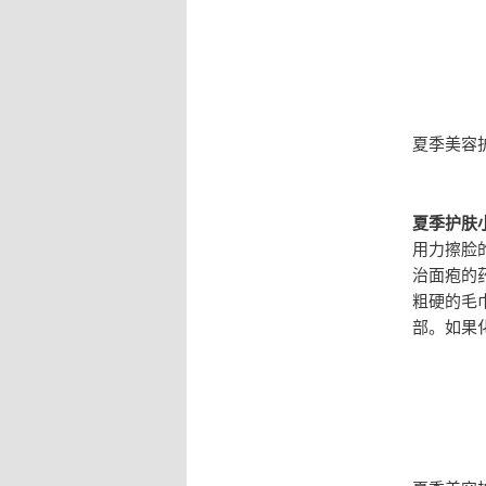
夏季美容
夏季护肤
用力擦脸
治面疱的
粗硬的毛
部。如果