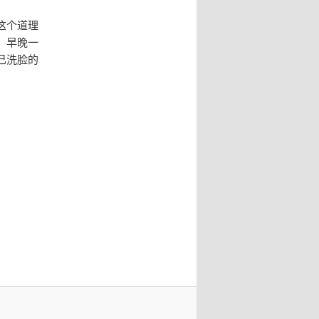
这个道理
。早晚一
己洗脸的