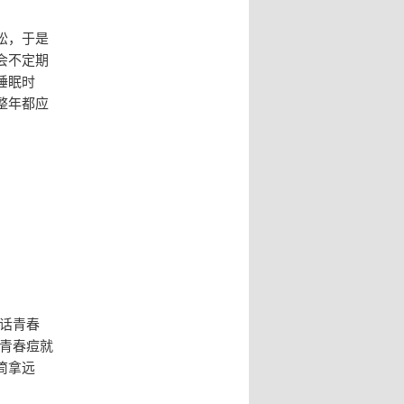
松，于是
会不定期
睡眠时
整年都应
话青春
青春痘就
筒拿远