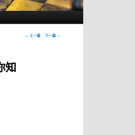
文
←
上一篇
下一篇
→
章
导
航
你知