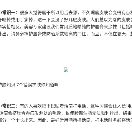
小常识一：
很多人觉得唇干所以用舌去舔，不久嘴唇皮肤会变得有点
牙咬掉或用手撕掉，这一下会没了好几层皮肤。人们总以为唇的皮肤
事实恰相反。美容专家建议我们常用质地精纯的护唇膏来涂抹（包括
外出，请务必擦护唇膏或防晒系数较高的口红，而且，不仅在夏天，
护肤知识 7个错误护肤你知道吗
小常识二：
有的人喜欢把下巴贴着话筒打电话，这种习惯会让人长“电
为话筒会挤压青春痘发源处的毛囊，致使脸部油脂无法顺利排出，结果
部分一个个长出来。因此，最好常用酒精擦话筒，打电话时务必将话