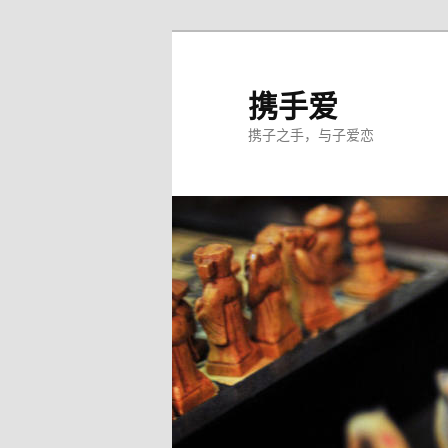
跳
至
主
携手爱
内
携子之手，与子爱恋
容
区
域