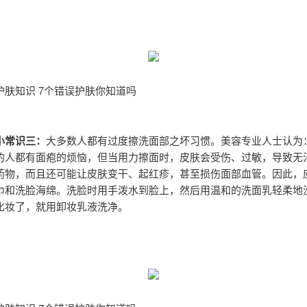
护肤知识 7个错误护肤你知道吗
小常识三：
大多数人都有过度擦洗面部之坏习惯。美容专业人士认为
的人都有面疱的烦恼，但当用力擦面时，皮肤会受伤、过敏，导致无
药物，而且还可能让皮肤变干、起红疹，甚至损伤面部血管。因此，
巾和洗脸海绵。洗脸时用手泼水到脸上，然后用温和的洗面乳轻柔地
化妆了，就用卸妆乳液洗净。