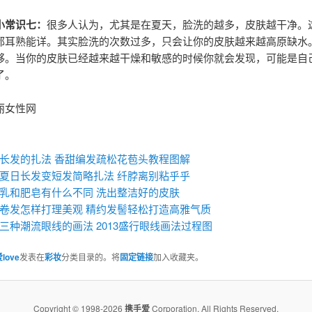
小常识七：
很多人认为，尤其是在夏天，脸洗的越多，皮肤越干净。
都耳熟能详。其实脸洗的次数过多，只会让你的皮肤越来越高原缺水
够。当你的皮肤已经越来越干燥和敏感的时候你就会发现，可能是自
了。
丽女性网
：
长发的扎法 香甜编发疏松花苞头教程图解
夏日长发变短发简略扎法 纤脖离别粘乎乎
乳和肥皂有什么不同 洗出整洁好的皮肤
卷发怎样打理美观 精约发髻轻松打造高雅气质
三种潮流眼线的画法 2013盛行眼线画法过程图
love
发表在
彩妆
分类目录的。将
固定链接
加入收藏夹。
Copyright © 1998-2026
携手爱
Corporation, All Rights Reserved.