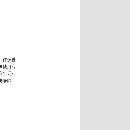
：许多爱
法使用专
应当丢掉
洗净脸