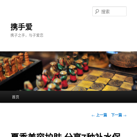
跳
至
搜
主
索
内
携手爱
容
携子之手，与子爱恋
区
域
主
首页
页
文
←
上一篇
下一篇
→
章
导
航