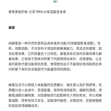
夏季美容护肤 分享7种补水保湿瘦身食谱
蜂蜜
纯蜂蜜是一种天然的营养品具有诸多功能(可用蜂蜜断食减肥)，性
和，润肺润肠，不仅有利于增加肝脏解毒能力，而且还有健胃、助
消化等效果，它的热量还十分地低，蜂蜜具有优良的杀菌效果与解
毒效果，它有助于把体内积聚下的废物排出体外，改善便秘，让全
身的新陈代谢功能得到改善，使得那些由于不能很好地消耗而在体
内积聚下来的多余脂肪作为能量而得到燃烧。
蜂蜜包含可以燃烧人体能量的优质糖分、维生素以及矿物质等，优
质糖分进入血液中，变成能量，很快地消除疲劳，缓解饥饿感。用
蜂蜜减肥价廉物美，对因便秘而引起肥胖的人特别有效，所以用蜂
蜜减肥，简单有效又安全，如能按时服用，长期坚持，还能使粗糙
的皮肤变得细嫩润泽。