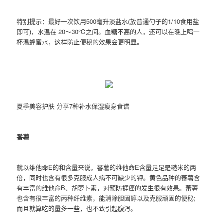
特别提示：最好一次饮用500毫升淡盐水(放普通勺子的1/10食用盐
即可)，水温在 20～30℃之间。血糖不高的人，还可以在晚上喝一
杯温蜂蜜水，这样防止便秘的效果会更明显。
夏季美容护肤 分享7种补水保湿瘦身食谱
番薯
就以维他命E的和含量来说，蕃薯的维他命E含量足足是糙米的两
倍，同时也含有很多克服成人病不可缺少的钾。黄色品种的蕃薯含
有丰富的维他命B、胡萝卜素，对预防捱癌的发生很有效果。蕃薯
也含有很丰富的丙种纤维素，能消除胆固醇以及克服顽固的便秘;
而且就算吃的量多一些，也不致引起腹泻。