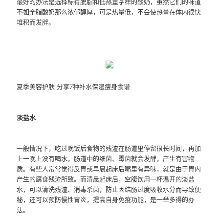
最好的办法是选择标有脱脂和低热量字样的酸奶，虽然它们的味道
不如全脂酸奶那么浓郁醇厚，可是热量低，不会使热量在体内很快
堆积而发胖。
夏季美容护肤 分享7种补水保湿瘦身食谱
淡盐水
一般情况下，吃过晚饭后食物的残渣在肠道里停留很长时间，再加
上一晚上没有喝水，肠道中的细菌、霉菌就会发酵，产生有害物
质。有些人常常觉得反胃或早晨起床后嘴里有异味，就是由于胃内
产生的腐食残渣所致。而清晨起床后，空腹饮用一杯温开的淡盐
水，可以清洗残渣、消毒杀菌，防止因结肠过度吸收水分而导致便
秘，还可以预防慢性胃炎，提高自身免疫功能，是一举多得的办
法。