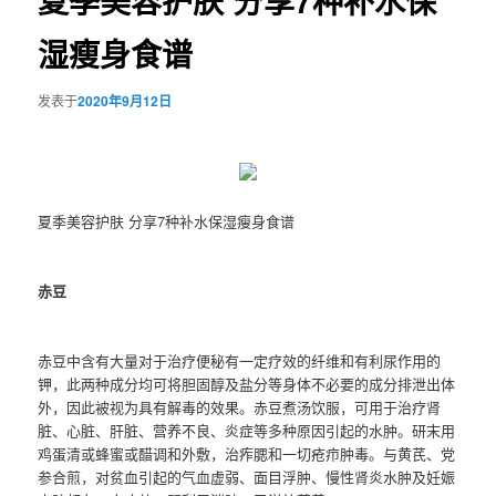
夏季美容护肤 分享7种补水保
湿瘦身食谱
发表于
2020年9月12日
夏季美容护肤 分享7种补水保湿瘦身食谱
赤豆
赤豆中含有大量对于治疗便秘有一定疗效的纤维和有利尿作用的
钾，此两种成分均可将胆固醇及盐分等身体不必要的成分排泄出体
外，因此被视为具有解毒的效果。赤豆煮汤饮服，可用于治疗肾
脏、心脏、肝脏、营养不良、炎症等多种原因引起的水肿。研末用
鸡蛋清或蜂蜜或醋调和外敷，治痄腮和一切疮疖肿毒。与黄芪、党
参合煎，对贫血引起的气血虚弱、面目浮肿、慢性肾炎水肿及妊娠