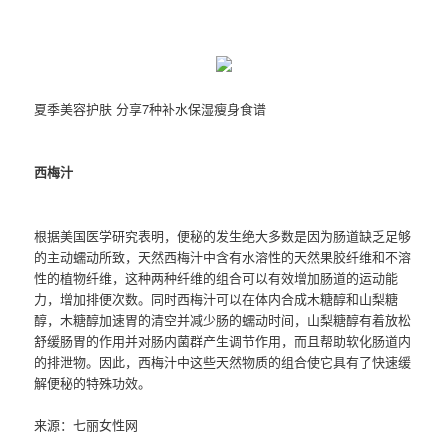
夏季美容护肤 分享7种补水保湿瘦身食谱
西梅汁
根据美国医学研究表明，便秘的发生绝大多数是因为肠道缺乏足够
的主动蠕动所致，天然西梅汁中含有水溶性的天然果胶纤维和不溶
性的植物纤维，这种两种纤维的组合可以有效增加肠道的运动能
力，增加排便次数。同时西梅汁可以在体内合成木糖醇和山梨糖
醇，木糖醇加速胃的清空并减少肠的蠕动时间，山梨糖醇有着放松
舒缓肠胃的作用并对肠内菌群产生调节作用，而且帮助软化肠道内
的排泄物。因此，西梅汁中这些天然物质的组合使它具有了快速缓
解便秘的特殊功效。
来源：七丽女性网