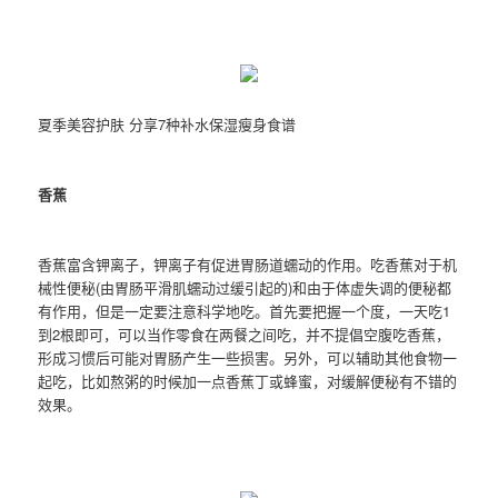
夏季美容护肤 分享7种补水保湿瘦身食谱
香蕉
香蕉富含钾离子，钾离子有促进胃肠道蠕动的作用。吃香蕉对于机
械性便秘(由胃肠平滑肌蠕动过缓引起的)和由于体虚失调的便秘都
有作用，但是一定要注意科学地吃。首先要把握一个度，一天吃1
到2根即可，可以当作零食在两餐之间吃，并不提倡空腹吃香蕉，
形成习惯后可能对胃肠产生一些损害。另外，可以辅助其他食物一
起吃，比如熬粥的时候加一点香蕉丁或蜂蜜，对缓解便秘有不错的
效果。