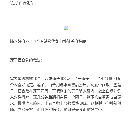
“莲子百合粥”。
肺不好白不了 7个方法教你如何补肺美白护肤
莲子百合粥的做法：
需要蜜饯樱桃10个，水发莲子100克，至于莲子、百合的分量可随
个人喜好而定。莲子、百合用沸水煮熟后捞出。碗底中间放一些莲
子，百合放在莲子四周，再把剩余的莲子装入碗内，撒上白糖并倒
入少许清水，蒸几分钟后翻扣在另一个碗里。剩下的白糖调成白糖
水，慢慢浇入碗内，上面再撒上10粒樱桃即成。这款粥不但补肺健
肺，养颜美容，而且色艳味佳，绝对是美食的绝好享受。