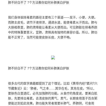
肺不好白不了 7个方法教你如何补肺美白护肤
我们身体驱除毒素的路径主要有三个渠道——发汗、小便、大便。
而肺主皮毛，调节汗液排泄，通调水道，能使毒素从汗而出。肺与
大肠相表里，肺的肃降能让毒素从大便而出。可见肺脏在排毒养颜
中的特殊重要意义，宣肺、肃降具有独特的美容价值。所以，肺功
能不正常了，当然可能使皮肤长痘，大便不畅。
肺不好白不了 7个方法教你如何补肺美白护肤
很多古代的医学典籍都提到了这个理论。比如《黄帝内经?素问?六
节藏象论》云：“肺者，气之本……其华在毛，其充在皮。”所以，
要肤色白里透红，必先加强肺的功能。从食疗的角度说，要美白肌
肤，先要排出毒素。去清皮肤的黄气、黑气，长期食用莲子百合粥
便能达到如此效果。肺功能失常者需要补肺气、养肺阴，可食用