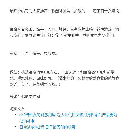
最后小编再为大家推荐一款能补肺美白护肤的——莲子百合煲瘦肉
百合味甘微苦，性平，入心、肺经，具有润肺止咳，养阴清热，清
心安神，益气调中等功效；莲子有“主补中，养神益气力”的作用。
材料：百合、莲子、猪瘦肉。
做法：挑选猪瘦肉300克左右，再加入莲子和百合各30克和适量
水，隔水炖熟，调味即可。（隔水炖的意思就是给盛食物的碗等容
器盖上盖子，在蒸锅里面蒸。）
来源：七丽女性网
随机文章：
sk2男性女的能够用吗 超大油气田女孩用男性系列产品更为
控油补水
日常淡妆8过程 日子最天然的妆容