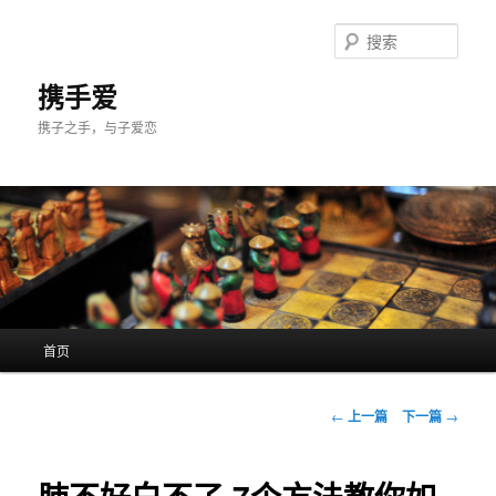
跳
至
搜
主
索
内
携手爱
容
携子之手，与子爱恋
区
域
主
首页
页
文
←
上一篇
下一篇
→
章
导
航